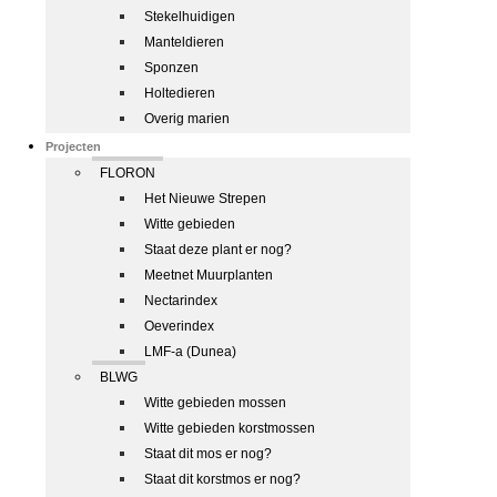
Stekelhuidigen
Manteldieren
Sponzen
Holtedieren
Overig marien
Projecten
FLORON
Het Nieuwe Strepen
Witte gebieden
Staat deze plant er nog?
Meetnet Muurplanten
Nectarindex
Oeverindex
LMF-a (Dunea)
BLWG
Witte gebieden mossen
Witte gebieden korstmossen
Staat dit mos er nog?
Staat dit korstmos er nog?