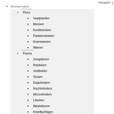
Inloggen
|
Soortgroepen
Flora
Vaatplanten
Mossen
Korstmossen
Paddenstoelen
Kranswieren
Wieren
Fauna
Zoogdieren
Reptielen
Amfibieën
Vissen
Dagvlinders
Nachtvlinders
Microvlinders
Libellen
Weekdieren
Kreeftachtigen