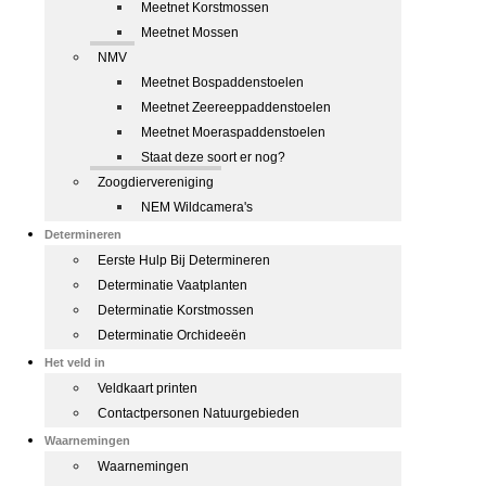
Meetnet Korstmossen
Meetnet Mossen
NMV
Meetnet Bospaddenstoelen
Meetnet Zeereeppaddenstoelen
Meetnet Moeraspaddenstoelen
Staat deze soort er nog?
Zoogdiervereniging
NEM Wildcamera's
Determineren
Eerste Hulp Bij Determineren
Determinatie Vaatplanten
Determinatie Korstmossen
Determinatie Orchideeën
Het veld in
Veldkaart printen
Contactpersonen Natuurgebieden
Waarnemingen
Waarnemingen