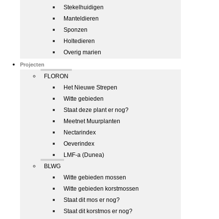
Stekelhuidigen
Manteldieren
Sponzen
Holtedieren
Overig marien
Projecten
FLORON
Het Nieuwe Strepen
Witte gebieden
Staat deze plant er nog?
Meetnet Muurplanten
Nectarindex
Oeverindex
LMF-a (Dunea)
BLWG
Witte gebieden mossen
Witte gebieden korstmossen
Staat dit mos er nog?
Staat dit korstmos er nog?