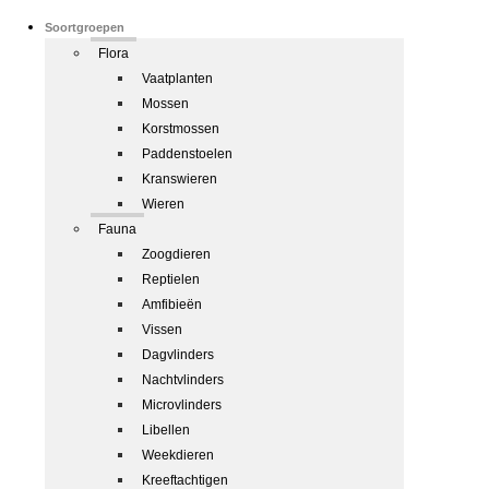
Soortgroepen
Flora
Vaatplanten
Mossen
Korstmossen
Paddenstoelen
Kranswieren
Wieren
Fauna
Zoogdieren
Reptielen
Amfibieën
Vissen
Dagvlinders
Nachtvlinders
Microvlinders
Libellen
Weekdieren
Kreeftachtigen