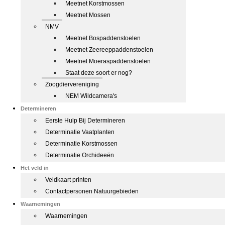
Meetnet Korstmossen
Meetnet Mossen
NMV
Meetnet Bospaddenstoelen
Meetnet Zeereeppaddenstoelen
Meetnet Moeraspaddenstoelen
Staat deze soort er nog?
Zoogdiervereniging
NEM Wildcamera's
Determineren
Eerste Hulp Bij Determineren
Determinatie Vaatplanten
Determinatie Korstmossen
Determinatie Orchideeën
Het veld in
Veldkaart printen
Contactpersonen Natuurgebieden
Waarnemingen
Waarnemingen