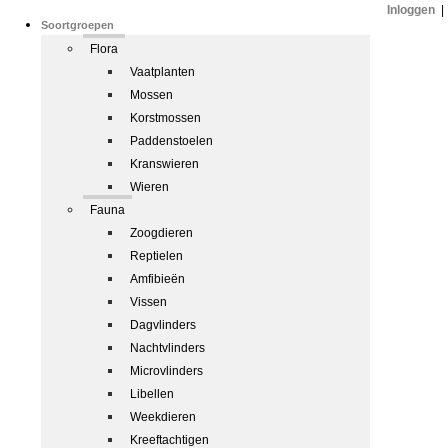
Inloggen
|
Soortgroepen
Flora
Vaatplanten
Mossen
Korstmossen
Paddenstoelen
Kranswieren
Wieren
Fauna
Zoogdieren
Reptielen
Amfibieën
Vissen
Dagvlinders
Nachtvlinders
Microvlinders
Libellen
Weekdieren
Kreeftachtigen