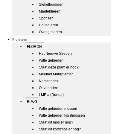
Stekelhuidigen
Manteldieren
Sponzen
Holtedieren
Overig marien
Projecten
FLORON
Het Nieuwe Strepen
Witte gebieden
Staat deze plant er nog?
Meetnet Muurplanten
Nectarindex
Oeverindex
LMF-a (Dunea)
BLWG
Witte gebieden mossen
Witte gebieden korstmossen
Staat dit mos er nog?
Staat dit korstmos er nog?