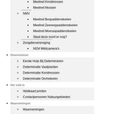
Meetnet Korstmossen
Meetnet Mossen
NMV
Meetnet Bospaddenstoelen
Meetnet Zeereeppaddenstoelen
Meetnet Moeraspaddenstoelen
Staat deze soort er nog?
Zoogdiervereniging
NEM Wildcamera's
Determineren
Eerste Hulp Bij Determineren
Determinatie Vaatplanten
Determinatie Korstmossen
Determinatie Orchideeën
Het veld in
Veldkaart printen
Contactpersonen Natuurgebieden
Waarnemingen
Waarnemingen