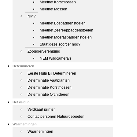
Meetnet Korstmossen
Meetnet Mossen
NMV
Meetnet Bospaddenstoelen
Meetnet Zeereeppaddenstoelen
Meetnet Moeraspaddenstoelen
Staat deze soort er nog?
Zoogdiervereniging
NEM Wildcamera's
Determineren
Eerste Hulp Bij Determineren
Determinatie Vaatplanten
Determinatie Korstmossen
Determinatie Orchideeën
Het veld in
Veldkaart printen
Contactpersonen Natuurgebieden
Waarnemingen
Waarnemingen