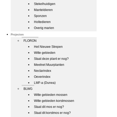
Stekelhuidigen
Manteldieren
Sponzen
Holtedieren
Overig marien
Projecten
FLORON
Het Nieuwe Strepen
Witte gebieden
Staat deze plant er nog?
Meetnet Muurplanten
Nectarindex
Oeverindex
LMF-a (Dunea)
BLWG
Witte gebieden mossen
Witte gebieden korstmossen
Staat dit mos er nog?
Staat dit korstmos er nog?