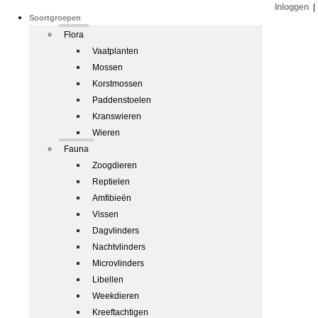
Inloggen
|
Soortgroepen
Flora
Vaatplanten
Mossen
Korstmossen
Paddenstoelen
Kranswieren
Wieren
Fauna
Zoogdieren
Reptielen
Amfibieën
Vissen
Dagvlinders
Nachtvlinders
Microvlinders
Libellen
Weekdieren
Kreeftachtigen