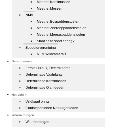
Meetnet Korstmossen
Meetnet Mossen
NMV
Meetnet Bospaddenstoelen
Meetnet Zeereeppaddenstoelen
Meetnet Moeraspaddenstoelen
Staat deze soort er nog?
Zoogdiervereniging
NEM Wildcamera's
Determineren
Eerste Hulp Bij Determineren
Determinatie Vaatplanten
Determinatie Korstmossen
Determinatie Orchideeën
Het veld in
Veldkaart printen
Contactpersonen Natuurgebieden
Waarnemingen
Waarnemingen