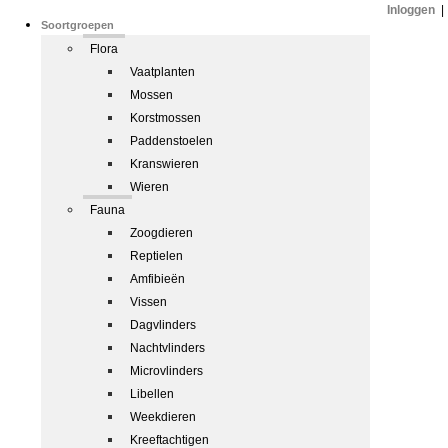
Inloggen
|
Soortgroepen
Flora
Vaatplanten
Mossen
Korstmossen
Paddenstoelen
Kranswieren
Wieren
Fauna
Zoogdieren
Reptielen
Amfibieën
Vissen
Dagvlinders
Nachtvlinders
Microvlinders
Libellen
Weekdieren
Kreeftachtigen