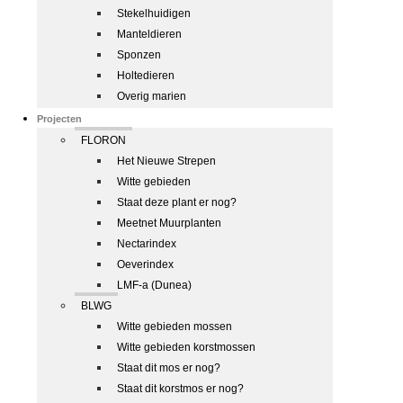
Stekelhuidigen
Manteldieren
Sponzen
Holtedieren
Overig marien
Projecten
FLORON
Het Nieuwe Strepen
Witte gebieden
Staat deze plant er nog?
Meetnet Muurplanten
Nectarindex
Oeverindex
LMF-a (Dunea)
BLWG
Witte gebieden mossen
Witte gebieden korstmossen
Staat dit mos er nog?
Staat dit korstmos er nog?