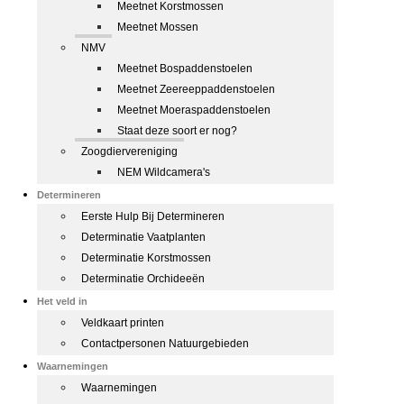
Meetnet Korstmossen
Meetnet Mossen
NMV
Meetnet Bospaddenstoelen
Meetnet Zeereeppaddenstoelen
Meetnet Moeraspaddenstoelen
Staat deze soort er nog?
Zoogdiervereniging
NEM Wildcamera's
Determineren
Eerste Hulp Bij Determineren
Determinatie Vaatplanten
Determinatie Korstmossen
Determinatie Orchideeën
Het veld in
Veldkaart printen
Contactpersonen Natuurgebieden
Waarnemingen
Waarnemingen