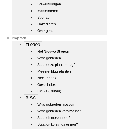
Stekelhuidigen
Manteldieren
Sponzen
Holtedieren
Overig marien
Projecten
FLORON
Het Nieuwe Strepen
Witte gebieden
Staat deze plant er nog?
Meetnet Muurplanten
Nectarindex
Oeverindex
LMF-a (Dunea)
BLWG
Witte gebieden mossen
Witte gebieden korstmossen
Staat dit mos er nog?
Staat dit korstmos er nog?