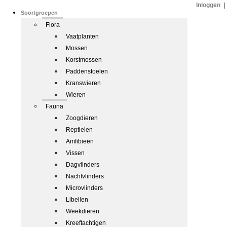
Inloggen
|
Soortgroepen
Flora
Vaatplanten
Mossen
Korstmossen
Paddenstoelen
Kranswieren
Wieren
Fauna
Zoogdieren
Reptielen
Amfibieën
Vissen
Dagvlinders
Nachtvlinders
Microvlinders
Libellen
Weekdieren
Kreeftachtigen