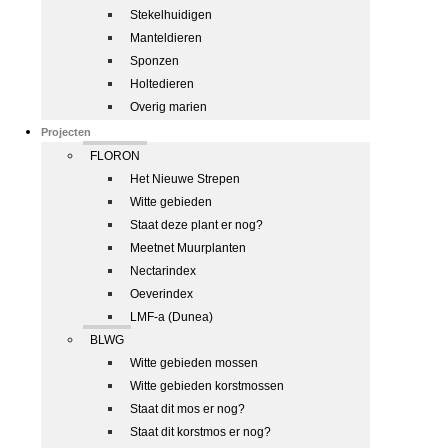
Stekelhuidigen
Manteldieren
Sponzen
Holtedieren
Overig marien
Projecten
FLORON
Het Nieuwe Strepen
Witte gebieden
Staat deze plant er nog?
Meetnet Muurplanten
Nectarindex
Oeverindex
LMF-a (Dunea)
BLWG
Witte gebieden mossen
Witte gebieden korstmossen
Staat dit mos er nog?
Staat dit korstmos er nog?