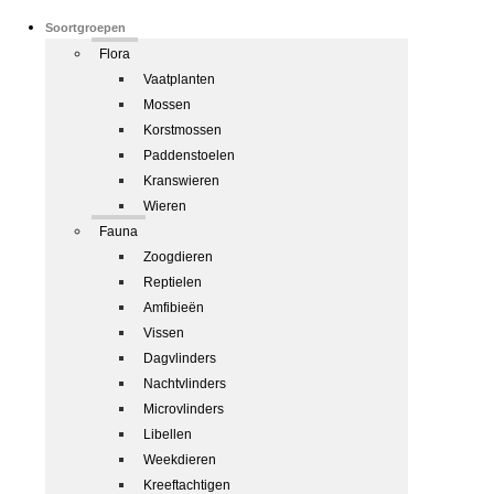
Soortgroepen
Flora
Vaatplanten
Mossen
Korstmossen
Paddenstoelen
Kranswieren
Wieren
Fauna
Zoogdieren
Reptielen
Amfibieën
Vissen
Dagvlinders
Nachtvlinders
Microvlinders
Libellen
Weekdieren
Kreeftachtigen