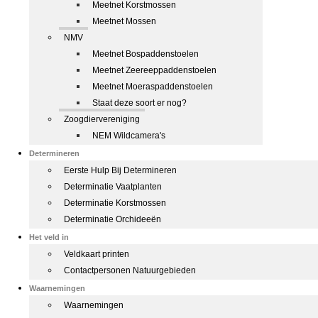
Meetnet Korstmossen
Meetnet Mossen
NMV
Meetnet Bospaddenstoelen
Meetnet Zeereeppaddenstoelen
Meetnet Moeraspaddenstoelen
Staat deze soort er nog?
Zoogdiervereniging
NEM Wildcamera's
Determineren
Eerste Hulp Bij Determineren
Determinatie Vaatplanten
Determinatie Korstmossen
Determinatie Orchideeën
Het veld in
Veldkaart printen
Contactpersonen Natuurgebieden
Waarnemingen
Waarnemingen