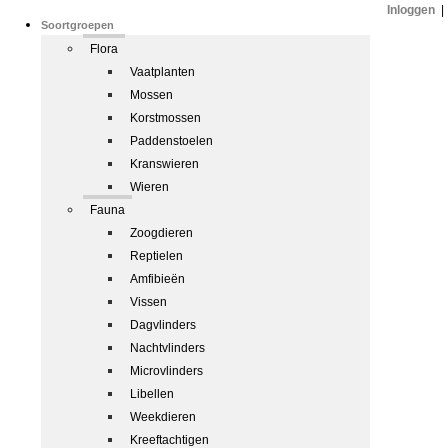
Inloggen
|
Soortgroepen
Flora
Vaatplanten
Mossen
Korstmossen
Paddenstoelen
Kranswieren
Wieren
Fauna
Zoogdieren
Reptielen
Amfibieën
Vissen
Dagvlinders
Nachtvlinders
Microvlinders
Libellen
Weekdieren
Kreeftachtigen