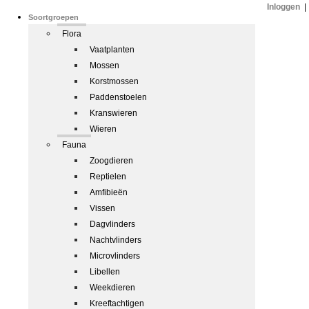
Inloggen
|
Soortgroepen
Flora
Vaatplanten
Mossen
Korstmossen
Paddenstoelen
Kranswieren
Wieren
Fauna
Zoogdieren
Reptielen
Amfibieën
Vissen
Dagvlinders
Nachtvlinders
Microvlinders
Libellen
Weekdieren
Kreeftachtigen