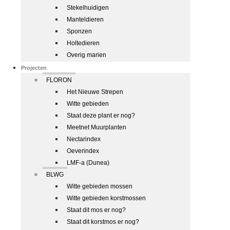
Stekelhuidigen
Manteldieren
Sponzen
Holtedieren
Overig marien
Projecten
FLORON
Het Nieuwe Strepen
Witte gebieden
Staat deze plant er nog?
Meetnet Muurplanten
Nectarindex
Oeverindex
LMF-a (Dunea)
BLWG
Witte gebieden mossen
Witte gebieden korstmossen
Staat dit mos er nog?
Staat dit korstmos er nog?