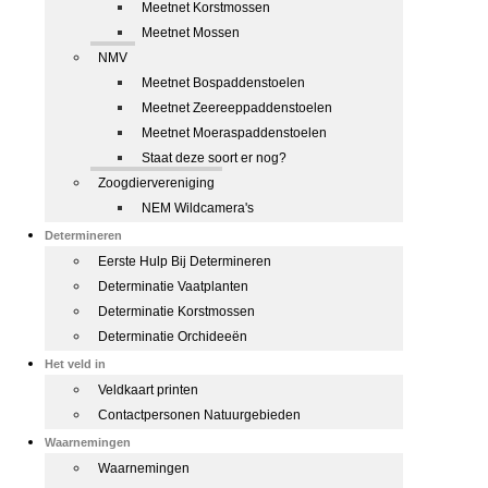
Meetnet Korstmossen
Meetnet Mossen
NMV
Meetnet Bospaddenstoelen
Meetnet Zeereeppaddenstoelen
Meetnet Moeraspaddenstoelen
Staat deze soort er nog?
Zoogdiervereniging
NEM Wildcamera's
Determineren
Eerste Hulp Bij Determineren
Determinatie Vaatplanten
Determinatie Korstmossen
Determinatie Orchideeën
Het veld in
Veldkaart printen
Contactpersonen Natuurgebieden
Waarnemingen
Waarnemingen