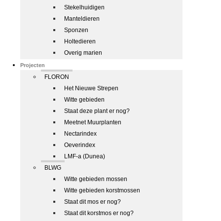
Stekelhuidigen
Manteldieren
Sponzen
Holtedieren
Overig marien
Projecten
FLORON
Het Nieuwe Strepen
Witte gebieden
Staat deze plant er nog?
Meetnet Muurplanten
Nectarindex
Oeverindex
LMF-a (Dunea)
BLWG
Witte gebieden mossen
Witte gebieden korstmossen
Staat dit mos er nog?
Staat dit korstmos er nog?