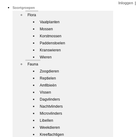
Inloggen
|
Soortgroepen
Flora
Vaatplanten
Mossen
Korstmossen
Paddenstoelen
Kranswieren
Wieren
Fauna
Zoogdieren
Reptielen
Amfibieën
Vissen
Dagvlinders
Nachtvlinders
Microvlinders
Libellen
Weekdieren
Kreeftachtigen