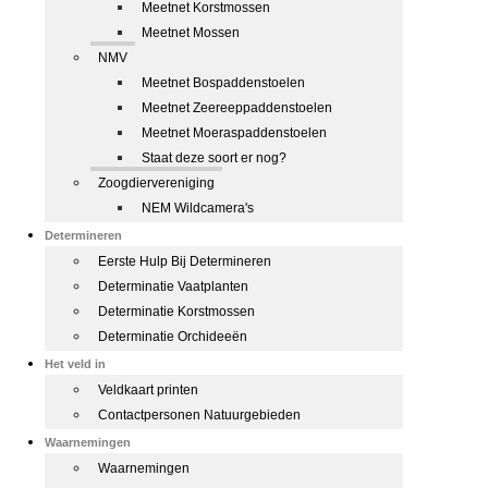
Meetnet Korstmossen
Meetnet Mossen
NMV
Meetnet Bospaddenstoelen
Meetnet Zeereeppaddenstoelen
Meetnet Moeraspaddenstoelen
Staat deze soort er nog?
Zoogdiervereniging
NEM Wildcamera's
Determineren
Eerste Hulp Bij Determineren
Determinatie Vaatplanten
Determinatie Korstmossen
Determinatie Orchideeën
Het veld in
Veldkaart printen
Contactpersonen Natuurgebieden
Waarnemingen
Waarnemingen