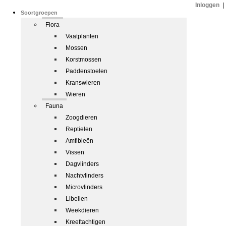
Inloggen
|
Soortgroepen
Flora
Vaatplanten
Mossen
Korstmossen
Paddenstoelen
Kranswieren
Wieren
Fauna
Zoogdieren
Reptielen
Amfibieën
Vissen
Dagvlinders
Nachtvlinders
Microvlinders
Libellen
Weekdieren
Kreeftachtigen