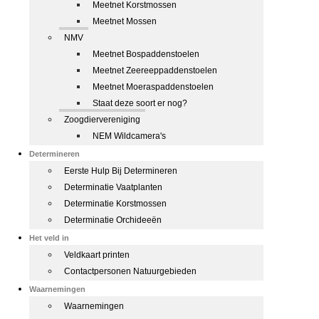
Meetnet Korstmossen
Meetnet Mossen
NMV
Meetnet Bospaddenstoelen
Meetnet Zeereeppaddenstoelen
Meetnet Moeraspaddenstoelen
Staat deze soort er nog?
Zoogdiervereniging
NEM Wildcamera's
Determineren
Eerste Hulp Bij Determineren
Determinatie Vaatplanten
Determinatie Korstmossen
Determinatie Orchideeën
Het veld in
Veldkaart printen
Contactpersonen Natuurgebieden
Waarnemingen
Waarnemingen