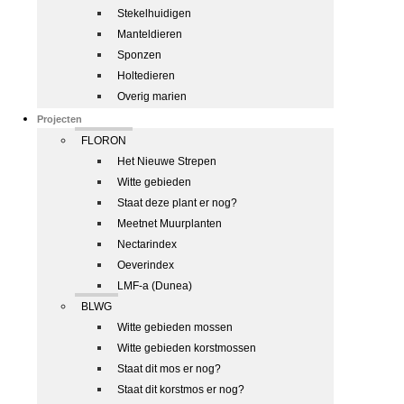
Stekelhuidigen
Manteldieren
Sponzen
Holtedieren
Overig marien
Projecten
FLORON
Het Nieuwe Strepen
Witte gebieden
Staat deze plant er nog?
Meetnet Muurplanten
Nectarindex
Oeverindex
LMF-a (Dunea)
BLWG
Witte gebieden mossen
Witte gebieden korstmossen
Staat dit mos er nog?
Staat dit korstmos er nog?