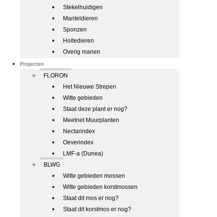
Stekelhuidigen
Manteldieren
Sponzen
Holtedieren
Overig marien
Projecten
FLORON
Het Nieuwe Strepen
Witte gebieden
Staat deze plant er nog?
Meetnet Muurplanten
Nectarindex
Oeverindex
LMF-a (Dunea)
BLWG
Witte gebieden mossen
Witte gebieden korstmossen
Staat dit mos er nog?
Staat dit korstmos er nog?