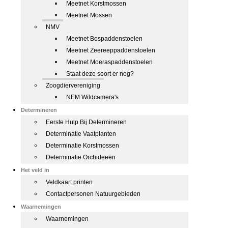
Meetnet Korstmossen
Meetnet Mossen
NMV
Meetnet Bospaddenstoelen
Meetnet Zeereeppaddenstoelen
Meetnet Moeraspaddenstoelen
Staat deze soort er nog?
Zoogdiervereniging
NEM Wildcamera's
Determineren
Eerste Hulp Bij Determineren
Determinatie Vaatplanten
Determinatie Korstmossen
Determinatie Orchideeën
Het veld in
Veldkaart printen
Contactpersonen Natuurgebieden
Waarnemingen
Waarnemingen