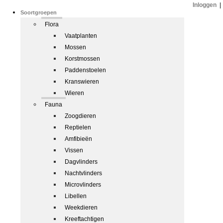
Inloggen
|
Soortgroepen
Flora
Vaatplanten
Mossen
Korstmossen
Paddenstoelen
Kranswieren
Wieren
Fauna
Zoogdieren
Reptielen
Amfibieën
Vissen
Dagvlinders
Nachtvlinders
Microvlinders
Libellen
Weekdieren
Kreeftachtigen