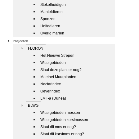
Stekelhuidigen
Manteldieren
Sponzen
Holtedieren
Overig marien
Projecten
FLORON
Het Nieuwe Strepen
Witte gebieden
Staat deze plant er nog?
Meetnet Muurplanten
Nectarindex
Oeverindex
LMF-a (Dunea)
BLWG
Witte gebieden mossen
Witte gebieden korstmossen
Staat dit mos er nog?
Staat dit korstmos er nog?