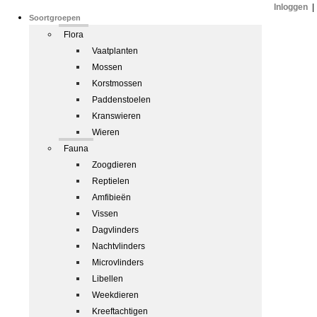
Inloggen
|
Soortgroepen
Flora
Vaatplanten
Mossen
Korstmossen
Paddenstoelen
Kranswieren
Wieren
Fauna
Zoogdieren
Reptielen
Amfibieën
Vissen
Dagvlinders
Nachtvlinders
Microvlinders
Libellen
Weekdieren
Kreeftachtigen