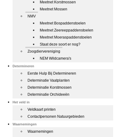
Meetnet Korstmossen
Meetnet Mossen
NMV
Meetnet Bospaddenstoelen
Meetnet Zeereeppaddenstoelen
Meetnet Moeraspaddenstoelen
Staat deze soort er nog?
Zoogdiervereniging
NEM Wildcamera's
Determineren
Eerste Hulp Bij Determineren
Determinatie Vaatplanten
Determinatie Korstmossen
Determinatie Orchideeën
Het veld in
Veldkaart printen
Contactpersonen Natuurgebieden
Waarnemingen
Waarnemingen