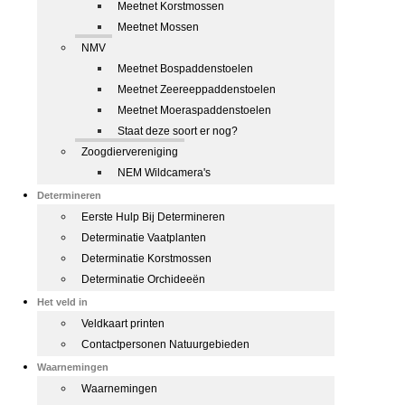
Meetnet Korstmossen
Meetnet Mossen
NMV
Meetnet Bospaddenstoelen
Meetnet Zeereeppaddenstoelen
Meetnet Moeraspaddenstoelen
Staat deze soort er nog?
Zoogdiervereniging
NEM Wildcamera's
Determineren
Eerste Hulp Bij Determineren
Determinatie Vaatplanten
Determinatie Korstmossen
Determinatie Orchideeën
Het veld in
Veldkaart printen
Contactpersonen Natuurgebieden
Waarnemingen
Waarnemingen