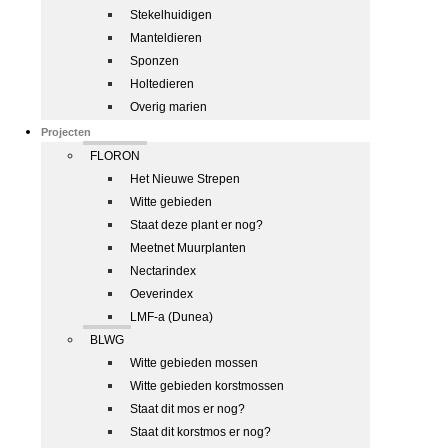
Stekelhuidigen
Manteldieren
Sponzen
Holtedieren
Overig marien
Projecten
FLORON
Het Nieuwe Strepen
Witte gebieden
Staat deze plant er nog?
Meetnet Muurplanten
Nectarindex
Oeverindex
LMF-a (Dunea)
BLWG
Witte gebieden mossen
Witte gebieden korstmossen
Staat dit mos er nog?
Staat dit korstmos er nog?