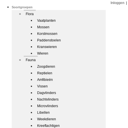
Inloggen
|
Soortgroepen
Flora
Vaatplanten
Mossen
Korstmossen
Paddenstoelen
Kranswieren
Wieren
Fauna
Zoogdieren
Reptielen
Amfibieën
Vissen
Dagvlinders
Nachtvlinders
Microvlinders
Libellen
Weekdieren
Kreeftachtigen