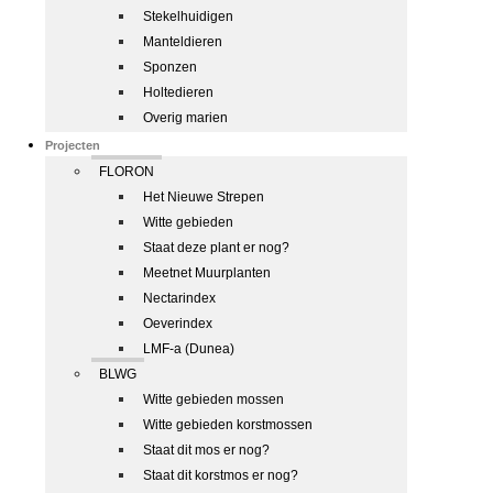
Stekelhuidigen
Manteldieren
Sponzen
Holtedieren
Overig marien
Projecten
FLORON
Het Nieuwe Strepen
Witte gebieden
Staat deze plant er nog?
Meetnet Muurplanten
Nectarindex
Oeverindex
LMF-a (Dunea)
BLWG
Witte gebieden mossen
Witte gebieden korstmossen
Staat dit mos er nog?
Staat dit korstmos er nog?