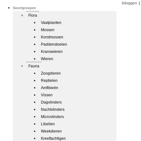
Inloggen
|
Soortgroepen
Flora
Vaatplanten
Mossen
Korstmossen
Paddenstoelen
Kranswieren
Wieren
Fauna
Zoogdieren
Reptielen
Amfibieën
Vissen
Dagvlinders
Nachtvlinders
Microvlinders
Libellen
Weekdieren
Kreeftachtigen