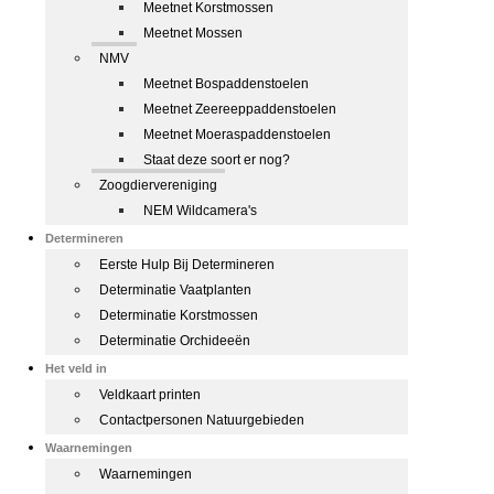
Meetnet Korstmossen
Meetnet Mossen
NMV
Meetnet Bospaddenstoelen
Meetnet Zeereeppaddenstoelen
Meetnet Moeraspaddenstoelen
Staat deze soort er nog?
Zoogdiervereniging
NEM Wildcamera's
Determineren
Eerste Hulp Bij Determineren
Determinatie Vaatplanten
Determinatie Korstmossen
Determinatie Orchideeën
Het veld in
Veldkaart printen
Contactpersonen Natuurgebieden
Waarnemingen
Waarnemingen