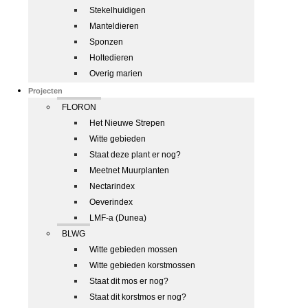
Stekelhuidigen
Manteldieren
Sponzen
Holtedieren
Overig marien
Projecten
FLORON
Het Nieuwe Strepen
Witte gebieden
Staat deze plant er nog?
Meetnet Muurplanten
Nectarindex
Oeverindex
LMF-a (Dunea)
BLWG
Witte gebieden mossen
Witte gebieden korstmossen
Staat dit mos er nog?
Staat dit korstmos er nog?