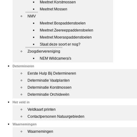
Meetnet Korstmossen
Meetnet Mossen
NMV
Meetnet Bospaddenstoelen
Meetnet Zeereeppaddenstoelen
Meetnet Moeraspaddenstoelen
Staat deze soort er nog?
Zoogdiervereniging
NEM Wildcamera's
Determineren
Eerste Hulp Bij Determineren
Determinatie Vaatplanten
Determinatie Korstmossen
Determinatie Orchideeën
Het veld in
Veldkaart printen
Contactpersonen Natuurgebieden
Waarnemingen
Waarnemingen