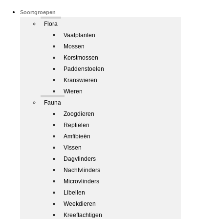
Soortgroepen
Flora
Vaatplanten
Mossen
Korstmossen
Paddenstoelen
Kranswieren
Wieren
Fauna
Zoogdieren
Reptielen
Amfibieën
Vissen
Dagvlinders
Nachtvlinders
Microvlinders
Libellen
Weekdieren
Kreeftachtigen