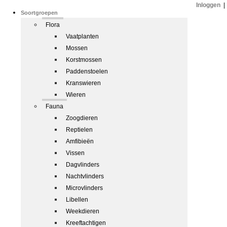
Inloggen
|
Soortgroepen
Flora
Vaatplanten
Mossen
Korstmossen
Paddenstoelen
Kranswieren
Wieren
Fauna
Zoogdieren
Reptielen
Amfibieën
Vissen
Dagvlinders
Nachtvlinders
Microvlinders
Libellen
Weekdieren
Kreeftachtigen