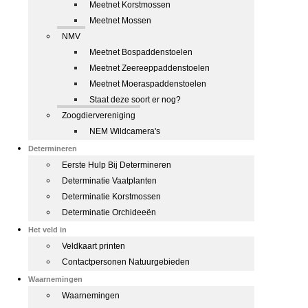
Meetnet Korstmossen
Meetnet Mossen
NMV
Meetnet Bospaddenstoelen
Meetnet Zeereeppaddenstoelen
Meetnet Moeraspaddenstoelen
Staat deze soort er nog?
Zoogdiervereniging
NEM Wildcamera's
Determineren
Eerste Hulp Bij Determineren
Determinatie Vaatplanten
Determinatie Korstmossen
Determinatie Orchideeën
Het veld in
Veldkaart printen
Contactpersonen Natuurgebieden
Waarnemingen
Waarnemingen