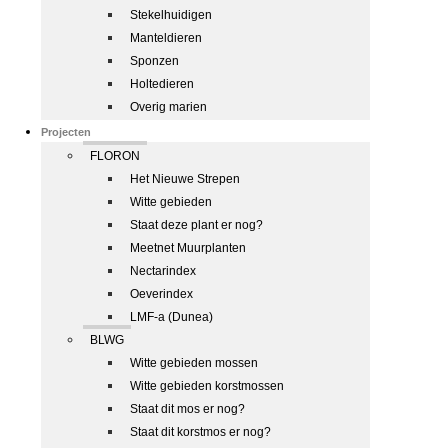
Stekelhuidigen
Manteldieren
Sponzen
Holtedieren
Overig marien
Projecten
FLORON
Het Nieuwe Strepen
Witte gebieden
Staat deze plant er nog?
Meetnet Muurplanten
Nectarindex
Oeverindex
LMF-a (Dunea)
BLWG
Witte gebieden mossen
Witte gebieden korstmossen
Staat dit mos er nog?
Staat dit korstmos er nog?