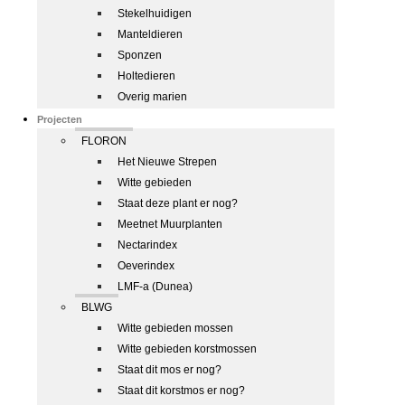
Stekelhuidigen
Manteldieren
Sponzen
Holtedieren
Overig marien
Projecten
FLORON
Het Nieuwe Strepen
Witte gebieden
Staat deze plant er nog?
Meetnet Muurplanten
Nectarindex
Oeverindex
LMF-a (Dunea)
BLWG
Witte gebieden mossen
Witte gebieden korstmossen
Staat dit mos er nog?
Staat dit korstmos er nog?