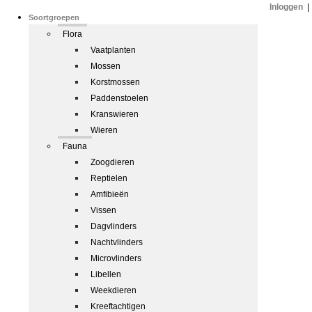
Inloggen
|
Soortgroepen
Flora
Vaatplanten
Mossen
Korstmossen
Paddenstoelen
Kranswieren
Wieren
Fauna
Zoogdieren
Reptielen
Amfibieën
Vissen
Dagvlinders
Nachtvlinders
Microvlinders
Libellen
Weekdieren
Kreeftachtigen