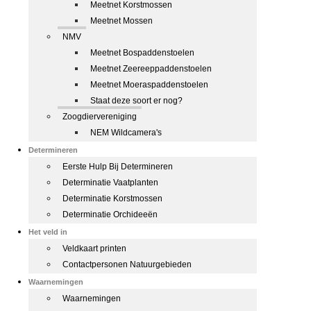
Meetnet Korstmossen
Meetnet Mossen
NMV
Meetnet Bospaddenstoelen
Meetnet Zeereeppaddenstoelen
Meetnet Moeraspaddenstoelen
Staat deze soort er nog?
Zoogdiervereniging
NEM Wildcamera's
Determineren
Eerste Hulp Bij Determineren
Determinatie Vaatplanten
Determinatie Korstmossen
Determinatie Orchideeën
Het veld in
Veldkaart printen
Contactpersonen Natuurgebieden
Waarnemingen
Waarnemingen