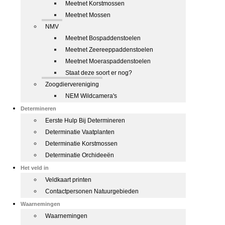
Meetnet Korstmossen
Meetnet Mossen
NMV
Meetnet Bospaddenstoelen
Meetnet Zeereeppaddenstoelen
Meetnet Moeraspaddenstoelen
Staat deze soort er nog?
Zoogdiervereniging
NEM Wildcamera's
Determineren
Eerste Hulp Bij Determineren
Determinatie Vaatplanten
Determinatie Korstmossen
Determinatie Orchideeën
Het veld in
Veldkaart printen
Contactpersonen Natuurgebieden
Waarnemingen
Waarnemingen