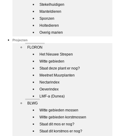
Stekelhuidigen
Manteldieren
Sponzen
Holtedieren
Overig marien
Projecten
FLORON
Het Nieuwe Strepen
Witte gebieden
Staat deze plant er nog?
Meetnet Muurplanten
Nectarindex
Oeverindex
LMF-a (Dunea)
BLWG
Witte gebieden mossen
Witte gebieden korstmossen
Staat dit mos er nog?
Staat dit korstmos er nog?