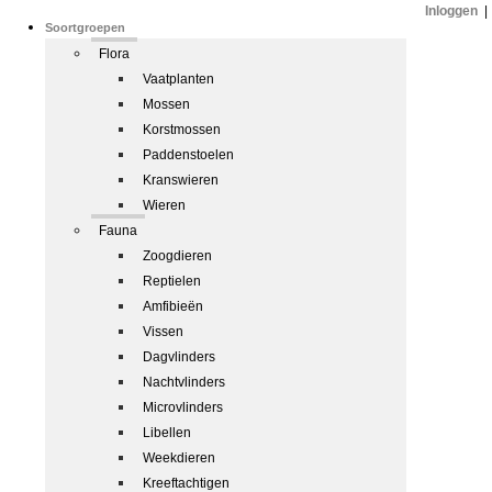
Inloggen
|
Soortgroepen
Flora
Vaatplanten
Mossen
Korstmossen
Paddenstoelen
Kranswieren
Wieren
Fauna
Zoogdieren
Reptielen
Amfibieën
Vissen
Dagvlinders
Nachtvlinders
Microvlinders
Libellen
Weekdieren
Kreeftachtigen