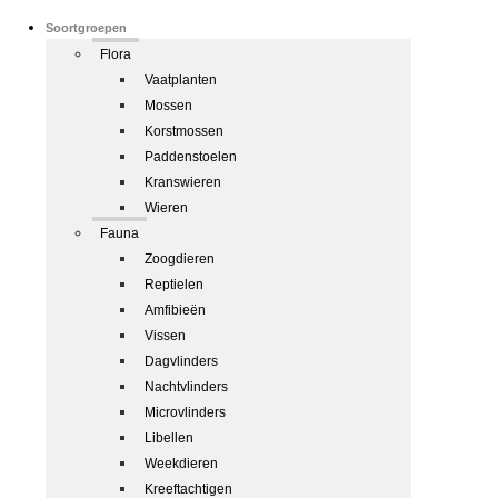
Soortgroepen
Flora
Vaatplanten
Mossen
Korstmossen
Paddenstoelen
Kranswieren
Wieren
Fauna
Zoogdieren
Reptielen
Amfibieën
Vissen
Dagvlinders
Nachtvlinders
Microvlinders
Libellen
Weekdieren
Kreeftachtigen