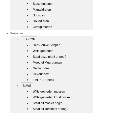
Stekelhuidigen
Manteldieren
Sponzen
Holtedieren
Overig marien
Projecten
FLORON
Het Nieuwe Strepen
Witte gebieden
Staat deze plant er nog?
Meetnet Muurplanten
Nectarindex
Oeverindex
LMF-a (Dunea)
BLWG
Witte gebieden mossen
Witte gebieden korstmossen
Staat dit mos er nog?
Staat dit korstmos er nog?