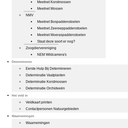
Meetnet Korstmossen
Meetnet Mossen
NMV
Meetnet Bospaddenstoelen
Meetnet Zeereeppaddenstoelen
Meetnet Moeraspaddenstoelen
Staat deze soort er nog?
Zoogdiervereniging
NEM Wildcamera's
Determineren
Eerste Hulp Bij Determineren
Determinatie Vaatplanten
Determinatie Korstmossen
Determinatie Orchideeën
Het veld in
Veldkaart printen
Contactpersonen Natuurgebieden
Waarnemingen
Waarnemingen