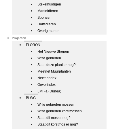
Stekelhuidigen
Manteldieren
Sponzen
Holtedieren
Overig marien
Projecten
FLORON
Het Nieuwe Strepen
Witte gebieden
Staat deze plant er nog?
Meetnet Muurplanten
Nectarindex
Oeverindex
LMF-a (Dunea)
BLWG
Witte gebieden mossen
Witte gebieden korstmossen
Staat dit mos er nog?
Staat dit korstmos er nog?