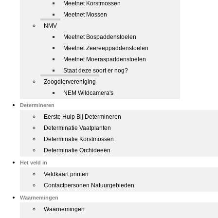
Meetnet Korstmossen
Meetnet Mossen
NMV
Meetnet Bospaddenstoelen
Meetnet Zeereeppaddenstoelen
Meetnet Moeraspaddenstoelen
Staat deze soort er nog?
Zoogdiervereniging
NEM Wildcamera's
Determineren
Eerste Hulp Bij Determineren
Determinatie Vaatplanten
Determinatie Korstmossen
Determinatie Orchideeën
Het veld in
Veldkaart printen
Contactpersonen Natuurgebieden
Waarnemingen
Waarnemingen