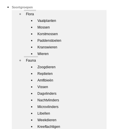
Soortgroepen
Flora
Vaatplanten
Mossen
Korstmossen
Paddenstoelen
Kranswieren
Wieren
Fauna
Zoogdieren
Reptielen
Amfibieën
Vissen
Dagvlinders
Nachtvlinders
Microvlinders
Libellen
Weekdieren
Kreeftachtigen