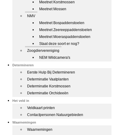
Meetnet Korstmossen
Meetnet Mossen
NMV
Meetnet Bospaddenstoelen
Meetnet Zeereeppaddenstoelen
Meetnet Moeraspaddenstoelen
Staat deze soort er nog?
Zoogdiervereniging
NEM Wildcamera's
Determineren
Eerste Hulp Bij Determineren
Determinatie Vaatplanten
Determinatie Korstmossen
Determinatie Orchideeën
Het veld in
Veldkaart printen
Contactpersonen Natuurgebieden
Waarnemingen
Waarnemingen