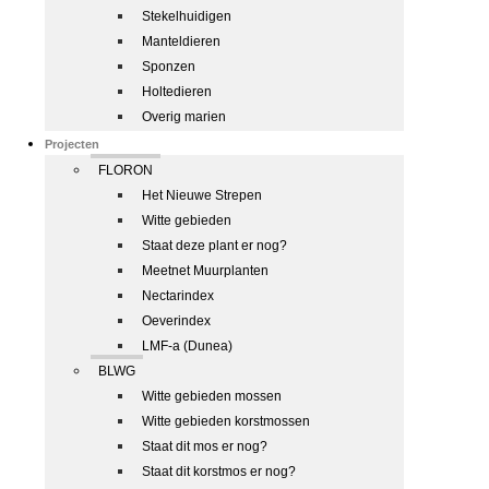
Stekelhuidigen
Manteldieren
Sponzen
Holtedieren
Overig marien
Projecten
FLORON
Het Nieuwe Strepen
Witte gebieden
Staat deze plant er nog?
Meetnet Muurplanten
Nectarindex
Oeverindex
LMF-a (Dunea)
BLWG
Witte gebieden mossen
Witte gebieden korstmossen
Staat dit mos er nog?
Staat dit korstmos er nog?