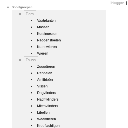
Inloggen
|
Soortgroepen
Flora
Vaatplanten
Mossen
Korstmossen
Paddenstoelen
Kranswieren
Wieren
Fauna
Zoogdieren
Reptielen
Amfibieën
Vissen
Dagvlinders
Nachtvlinders
Microvlinders
Libellen
Weekdieren
Kreeftachtigen