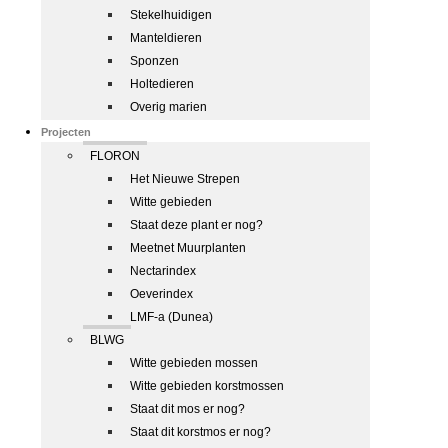
Stekelhuidigen
Manteldieren
Sponzen
Holtedieren
Overig marien
Projecten
FLORON
Het Nieuwe Strepen
Witte gebieden
Staat deze plant er nog?
Meetnet Muurplanten
Nectarindex
Oeverindex
LMF-a (Dunea)
BLWG
Witte gebieden mossen
Witte gebieden korstmossen
Staat dit mos er nog?
Staat dit korstmos er nog?