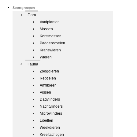
Soortgroepen
Flora
Vaatplanten
Mossen
Korstmossen
Paddenstoelen
Kranswieren
Wieren
Fauna
Zoogdieren
Reptielen
Amfibieën
Vissen
Dagvlinders
Nachtvlinders
Microvlinders
Libellen
Weekdieren
Kreeftachtigen