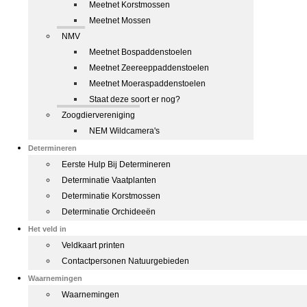
Meetnet Korstmossen
Meetnet Mossen
NMV
Meetnet Bospaddenstoelen
Meetnet Zeereeppaddenstoelen
Meetnet Moeraspaddenstoelen
Staat deze soort er nog?
Zoogdiervereniging
NEM Wildcamera's
Determineren
Eerste Hulp Bij Determineren
Determinatie Vaatplanten
Determinatie Korstmossen
Determinatie Orchideeën
Het veld in
Veldkaart printen
Contactpersonen Natuurgebieden
Waarnemingen
Waarnemingen