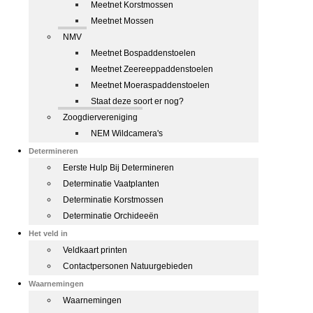
Meetnet Korstmossen
Meetnet Mossen
NMV
Meetnet Bospaddenstoelen
Meetnet Zeereeppaddenstoelen
Meetnet Moeraspaddenstoelen
Staat deze soort er nog?
Zoogdiervereniging
NEM Wildcamera's
Determineren
Eerste Hulp Bij Determineren
Determinatie Vaatplanten
Determinatie Korstmossen
Determinatie Orchideeën
Het veld in
Veldkaart printen
Contactpersonen Natuurgebieden
Waarnemingen
Waarnemingen