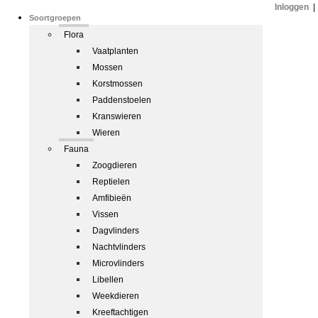
Inloggen
|
Soortgroepen
Flora
Vaatplanten
Mossen
Korstmossen
Paddenstoelen
Kranswieren
Wieren
Fauna
Zoogdieren
Reptielen
Amfibieën
Vissen
Dagvlinders
Nachtvlinders
Microvlinders
Libellen
Weekdieren
Kreeftachtigen