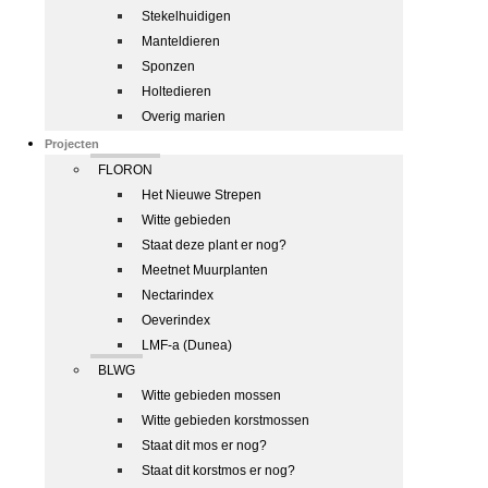
Stekelhuidigen
Manteldieren
Sponzen
Holtedieren
Overig marien
Projecten
FLORON
Het Nieuwe Strepen
Witte gebieden
Staat deze plant er nog?
Meetnet Muurplanten
Nectarindex
Oeverindex
LMF-a (Dunea)
BLWG
Witte gebieden mossen
Witte gebieden korstmossen
Staat dit mos er nog?
Staat dit korstmos er nog?