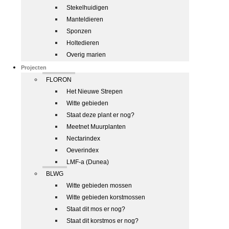
Stekelhuidigen
Manteldieren
Sponzen
Holtedieren
Overig marien
Projecten
FLORON
Het Nieuwe Strepen
Witte gebieden
Staat deze plant er nog?
Meetnet Muurplanten
Nectarindex
Oeverindex
LMF-a (Dunea)
BLWG
Witte gebieden mossen
Witte gebieden korstmossen
Staat dit mos er nog?
Staat dit korstmos er nog?