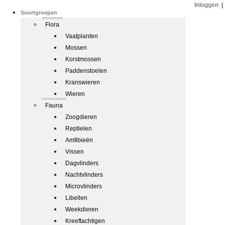
Inloggen
|
Soortgroepen
Flora
Vaatplanten
Mossen
Korstmossen
Paddenstoelen
Kranswieren
Wieren
Fauna
Zoogdieren
Reptielen
Amfibieën
Vissen
Dagvlinders
Nachtvlinders
Microvlinders
Libellen
Weekdieren
Kreeftachtigen