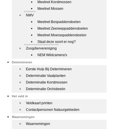
Meetnet Korstmossen
Meetnet Mossen
NMV
Meetnet Bospaddenstoelen
Meetnet Zeereeppaddenstoelen
Meetnet Moeraspaddenstoelen
Staat deze soort er nog?
Zoogdiervereniging
NEM Wildcamera's
Determineren
Eerste Hulp Bij Determineren
Determinatie Vaatplanten
Determinatie Korstmossen
Determinatie Orchideeën
Het veld in
Veldkaart printen
Contactpersonen Natuurgebieden
Waarnemingen
Waarnemingen