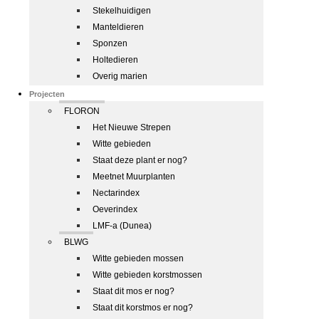
Stekelhuidigen
Manteldieren
Sponzen
Holtedieren
Overig marien
Projecten
FLORON
Het Nieuwe Strepen
Witte gebieden
Staat deze plant er nog?
Meetnet Muurplanten
Nectarindex
Oeverindex
LMF-a (Dunea)
BLWG
Witte gebieden mossen
Witte gebieden korstmossen
Staat dit mos er nog?
Staat dit korstmos er nog?