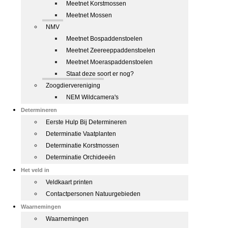
Meetnet Korstmossen
Meetnet Mossen
NMV
Meetnet Bospaddenstoelen
Meetnet Zeereeppaddenstoelen
Meetnet Moeraspaddenstoelen
Staat deze soort er nog?
Zoogdiervereniging
NEM Wildcamera's
Determineren
Eerste Hulp Bij Determineren
Determinatie Vaatplanten
Determinatie Korstmossen
Determinatie Orchideeën
Het veld in
Veldkaart printen
Contactpersonen Natuurgebieden
Waarnemingen
Waarnemingen