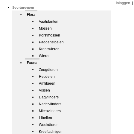
Inloggen
|
Soortgroepen
Flora
Vaatplanten
Mossen
Korstmossen
Paddenstoelen
Kranswieren
Wieren
Fauna
Zoogdieren
Reptielen
Amfibieën
Vissen
Dagvlinders
Nachtvlinders
Microvlinders
Libellen
Weekdieren
Kreeftachtigen