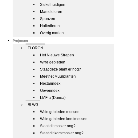
Stekelhuidigen
Manteldieren
Sponzen
Holtedieren
Overig marien
Projecten
FLORON
Het Nieuwe Strepen
Witte gebieden
Staat deze plant er nog?
Meetnet Muurplanten
Nectarindex
Oeverindex
LMF-a (Dunea)
BLWG
Witte gebieden mossen
Witte gebieden korstmossen
Staat dit mos er nog?
Staat dit korstmos er nog?