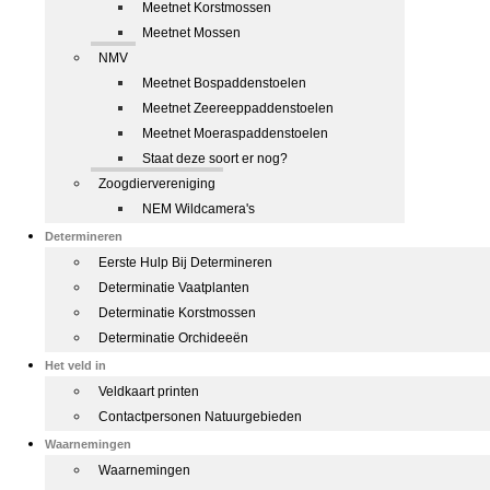
Meetnet Korstmossen
Meetnet Mossen
NMV
Meetnet Bospaddenstoelen
Meetnet Zeereeppaddenstoelen
Meetnet Moeraspaddenstoelen
Staat deze soort er nog?
Zoogdiervereniging
NEM Wildcamera's
Determineren
Eerste Hulp Bij Determineren
Determinatie Vaatplanten
Determinatie Korstmossen
Determinatie Orchideeën
Het veld in
Veldkaart printen
Contactpersonen Natuurgebieden
Waarnemingen
Waarnemingen