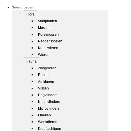
Soortgroepen
Flora
Vaatplanten
Mossen
Korstmossen
Paddenstoelen
Kranswieren
Wieren
Fauna
Zoogdieren
Reptielen
Amfibieën
Vissen
Dagvlinders
Nachtvlinders
Microvlinders
Libellen
Weekdieren
Kreeftachtigen