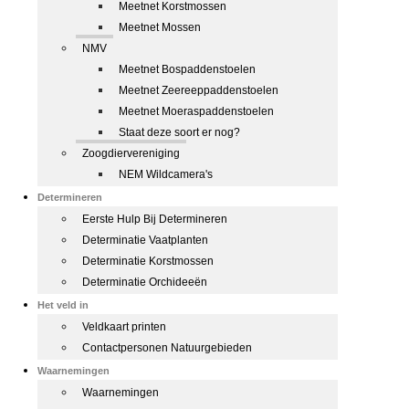
Meetnet Korstmossen
Meetnet Mossen
NMV
Meetnet Bospaddenstoelen
Meetnet Zeereeppaddenstoelen
Meetnet Moeraspaddenstoelen
Staat deze soort er nog?
Zoogdiervereniging
NEM Wildcamera's
Determineren
Eerste Hulp Bij Determineren
Determinatie Vaatplanten
Determinatie Korstmossen
Determinatie Orchideeën
Het veld in
Veldkaart printen
Contactpersonen Natuurgebieden
Waarnemingen
Waarnemingen