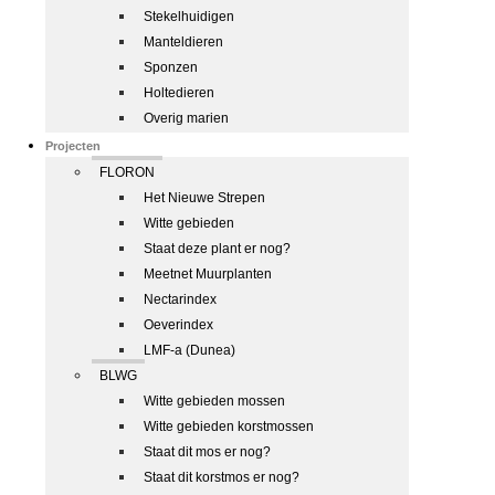
Stekelhuidigen
Manteldieren
Sponzen
Holtedieren
Overig marien
Projecten
FLORON
Het Nieuwe Strepen
Witte gebieden
Staat deze plant er nog?
Meetnet Muurplanten
Nectarindex
Oeverindex
LMF-a (Dunea)
BLWG
Witte gebieden mossen
Witte gebieden korstmossen
Staat dit mos er nog?
Staat dit korstmos er nog?