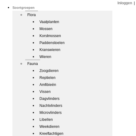
Inloggen
|
Soortgroepen
Flora
Vaatplanten
Mossen
Korstmossen
Paddenstoelen
Kranswieren
Wieren
Fauna
Zoogdieren
Reptielen
Amfibieën
Vissen
Dagvlinders
Nachtvlinders
Microvlinders
Libellen
Weekdieren
Kreeftachtigen