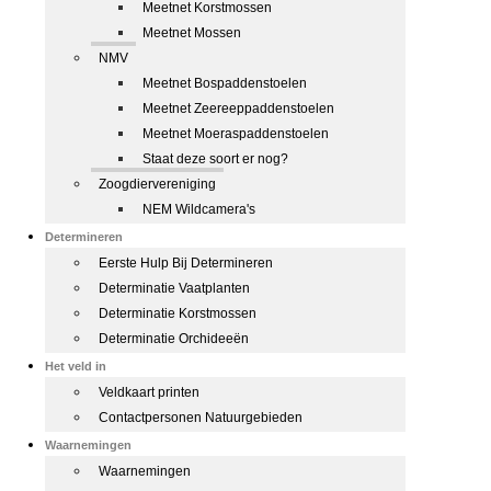
Meetnet Korstmossen
Meetnet Mossen
NMV
Meetnet Bospaddenstoelen
Meetnet Zeereeppaddenstoelen
Meetnet Moeraspaddenstoelen
Staat deze soort er nog?
Zoogdiervereniging
NEM Wildcamera's
Determineren
Eerste Hulp Bij Determineren
Determinatie Vaatplanten
Determinatie Korstmossen
Determinatie Orchideeën
Het veld in
Veldkaart printen
Contactpersonen Natuurgebieden
Waarnemingen
Waarnemingen