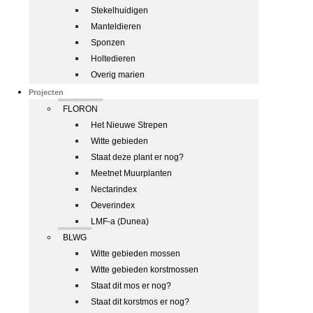
Stekelhuidigen
Manteldieren
Sponzen
Holtedieren
Overig marien
Projecten
FLORON
Het Nieuwe Strepen
Witte gebieden
Staat deze plant er nog?
Meetnet Muurplanten
Nectarindex
Oeverindex
LMF-a (Dunea)
BLWG
Witte gebieden mossen
Witte gebieden korstmossen
Staat dit mos er nog?
Staat dit korstmos er nog?