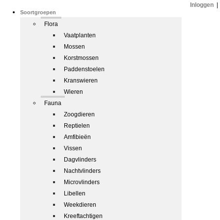
Inloggen
|
Soortgroepen
Flora
Vaatplanten
Mossen
Korstmossen
Paddenstoelen
Kranswieren
Wieren
Fauna
Zoogdieren
Reptielen
Amfibieën
Vissen
Dagvlinders
Nachtvlinders
Microvlinders
Libellen
Weekdieren
Kreeftachtigen