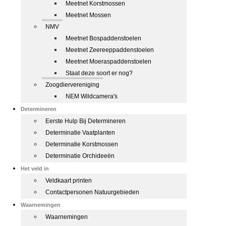
Meetnet Korstmossen
Meetnet Mossen
NMV
Meetnet Bospaddenstoelen
Meetnet Zeereeppaddenstoelen
Meetnet Moeraspaddenstoelen
Staat deze soort er nog?
Zoogdiervereniging
NEM Wildcamera's
Determineren
Eerste Hulp Bij Determineren
Determinatie Vaatplanten
Determinatie Korstmossen
Determinatie Orchideeën
Het veld in
Veldkaart printen
Contactpersonen Natuurgebieden
Waarnemingen
Waarnemingen