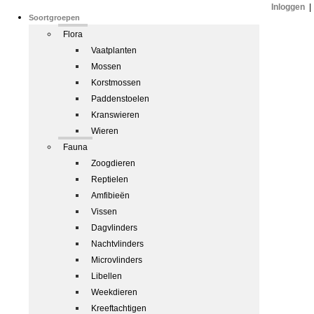
Inloggen
|
Soortgroepen
Flora
Vaatplanten
Mossen
Korstmossen
Paddenstoelen
Kranswieren
Wieren
Fauna
Zoogdieren
Reptielen
Amfibieën
Vissen
Dagvlinders
Nachtvlinders
Microvlinders
Libellen
Weekdieren
Kreeftachtigen