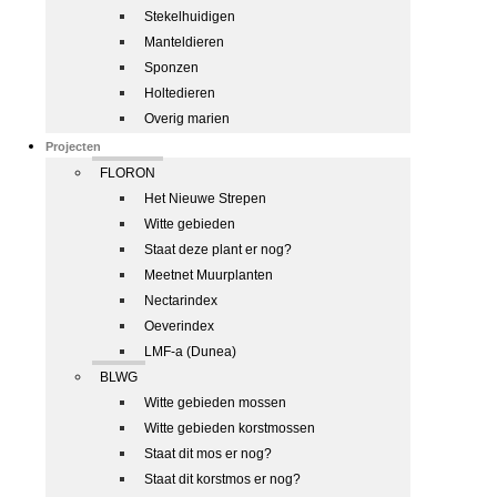
Stekelhuidigen
Manteldieren
Sponzen
Holtedieren
Overig marien
Projecten
FLORON
Het Nieuwe Strepen
Witte gebieden
Staat deze plant er nog?
Meetnet Muurplanten
Nectarindex
Oeverindex
LMF-a (Dunea)
BLWG
Witte gebieden mossen
Witte gebieden korstmossen
Staat dit mos er nog?
Staat dit korstmos er nog?