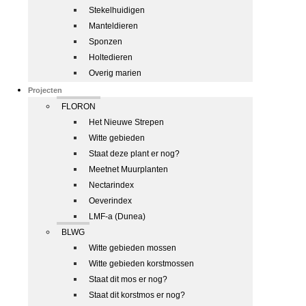
Stekelhuidigen
Manteldieren
Sponzen
Holtedieren
Overig marien
Projecten
FLORON
Het Nieuwe Strepen
Witte gebieden
Staat deze plant er nog?
Meetnet Muurplanten
Nectarindex
Oeverindex
LMF-a (Dunea)
BLWG
Witte gebieden mossen
Witte gebieden korstmossen
Staat dit mos er nog?
Staat dit korstmos er nog?