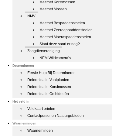
Meetnet Korstmossen
Meetnet Mossen
NMV
Meetnet Bospaddenstoelen
Meetnet Zeereeppaddenstoelen
Meetnet Moeraspaddenstoelen
Staat deze soort er nog?
Zoogdiervereniging
NEM Wildcamera's
Determineren
Eerste Hulp Bij Determineren
Determinatie Vaatplanten
Determinatie Korstmossen
Determinatie Orchideeën
Het veld in
Veldkaart printen
Contactpersonen Natuurgebieden
Waarnemingen
Waarnemingen