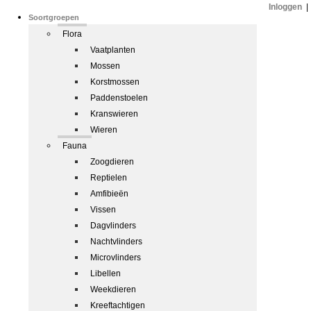
Inloggen
|
Soortgroepen
Flora
Vaatplanten
Mossen
Korstmossen
Paddenstoelen
Kranswieren
Wieren
Fauna
Zoogdieren
Reptielen
Amfibieën
Vissen
Dagvlinders
Nachtvlinders
Microvlinders
Libellen
Weekdieren
Kreeftachtigen