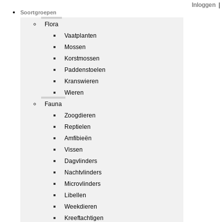
Inloggen
|
Soortgroepen
Flora
Vaatplanten
Mossen
Korstmossen
Paddenstoelen
Kranswieren
Wieren
Fauna
Zoogdieren
Reptielen
Amfibieën
Vissen
Dagvlinders
Nachtvlinders
Microvlinders
Libellen
Weekdieren
Kreeftachtigen