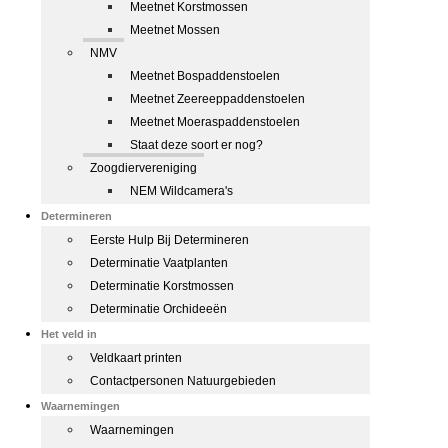
Meetnet Korstmossen
Meetnet Mossen
NMV
Meetnet Bospaddenstoelen
Meetnet Zeereeppaddenstoelen
Meetnet Moeraspaddenstoelen
Staat deze soort er nog?
Zoogdiervereniging
NEM Wildcamera's
Determineren
Eerste Hulp Bij Determineren
Determinatie Vaatplanten
Determinatie Korstmossen
Determinatie Orchideeën
Het veld in
Veldkaart printen
Contactpersonen Natuurgebieden
Waarnemingen
Waarnemingen