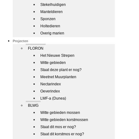
Stekelhuidigen
Manteldieren
Sponzen
Holtedieren
Overig marien
Projecten
FLORON
Het Nieuwe Strepen
Witte gebieden
Staat deze plant er nog?
Meetnet Muurplanten
Nectarindex
Oeverindex
LMF-a (Dunea)
BLWG
Witte gebieden mossen
Witte gebieden korstmossen
Staat dit mos er nog?
Staat dit korstmos er nog?