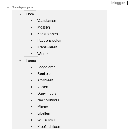
Inloggen
|
Soortgroepen
Flora
Vaatplanten
Mossen
Korstmossen
Paddenstoelen
Kranswieren
Wieren
Fauna
Zoogdieren
Reptielen
Amfibieën
Vissen
Dagvlinders
Nachtvlinders
Microvlinders
Libellen
Weekdieren
Kreeftachtigen