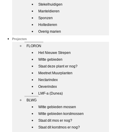
Stekelhuidigen
Manteldieren
Sponzen
Holtedieren
Overig marien
Projecten
FLORON
Het Nieuwe Strepen
Witte gebieden
Staat deze plant er nog?
Meetnet Muurplanten
Nectarindex
Oeverindex
LMF-a (Dunea)
BLWG
Witte gebieden mossen
Witte gebieden korstmossen
Staat dit mos er nog?
Staat dit korstmos er nog?