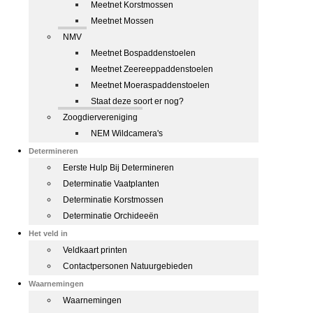
Meetnet Korstmossen
Meetnet Mossen
NMV
Meetnet Bospaddenstoelen
Meetnet Zeereeppaddenstoelen
Meetnet Moeraspaddenstoelen
Staat deze soort er nog?
Zoogdiervereniging
NEM Wildcamera's
Determineren
Eerste Hulp Bij Determineren
Determinatie Vaatplanten
Determinatie Korstmossen
Determinatie Orchideeën
Het veld in
Veldkaart printen
Contactpersonen Natuurgebieden
Waarnemingen
Waarnemingen