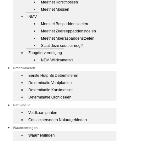
Meetnet Korstmossen
Meetnet Mossen
NMV
Meetnet Bospaddenstoelen
Meetnet Zeereeppaddenstoelen
Meetnet Moeraspaddenstoelen
Staat deze soort er nog?
Zoogdiervereniging
NEM Wildcamera's
Determineren
Eerste Hulp Bij Determineren
Determinatie Vaatplanten
Determinatie Korstmossen
Determinatie Orchideeën
Het veld in
Veldkaart printen
Contactpersonen Natuurgebieden
Waarnemingen
Waarnemingen