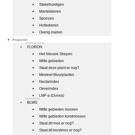
Stekelhuidigen
Manteldieren
Sponzen
Holtedieren
Overig marien
Projecten
FLORON
Het Nieuwe Strepen
Witte gebieden
Staat deze plant er nog?
Meetnet Muurplanten
Nectarindex
Oeverindex
LMF-a (Dunea)
BLWG
Witte gebieden mossen
Witte gebieden korstmossen
Staat dit mos er nog?
Staat dit korstmos er nog?