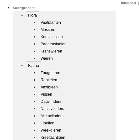
Inloggen
|
Soortgroepen
Flora
Vaatplanten
Mossen
Korstmossen
Paddenstoelen
Kranswieren
Wieren
Fauna
Zoogdieren
Reptielen
Amfibieën
Vissen
Dagvlinders
Nachtvlinders
Microvlinders
Libellen
Weekdieren
Kreeftachtigen