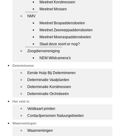
Meetnet Korstmossen
Meetnet Mossen
NMV
Meetnet Bospaddenstoelen
Meetnet Zeereeppaddenstoelen
Meetnet Moeraspaddenstoelen
Staat deze soort er nog?
Zoogdiervereniging
NEM Wildcamera's
Determineren
Eerste Hulp Bij Determineren
Determinatie Vaatplanten
Determinatie Korstmossen
Determinatie Orchideeën
Het veld in
Veldkaart printen
Contactpersonen Natuurgebieden
Waarnemingen
Waarnemingen