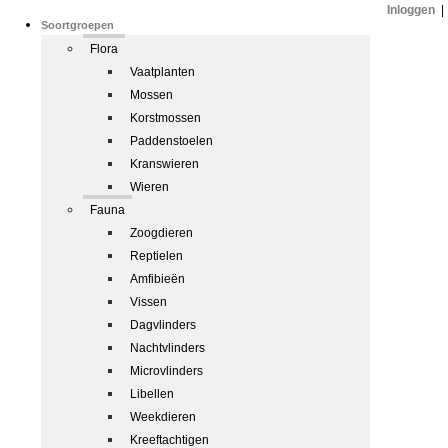
Inloggen
|
Soortgroepen
Flora
Vaatplanten
Mossen
Korstmossen
Paddenstoelen
Kranswieren
Wieren
Fauna
Zoogdieren
Reptielen
Amfibieën
Vissen
Dagvlinders
Nachtvlinders
Microvlinders
Libellen
Weekdieren
Kreeftachtigen