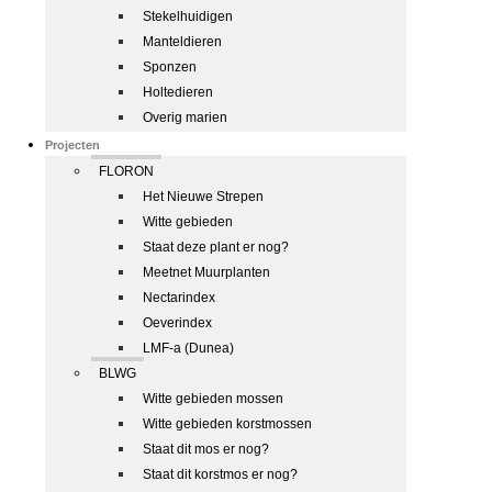
Stekelhuidigen
Manteldieren
Sponzen
Holtedieren
Overig marien
Projecten
FLORON
Het Nieuwe Strepen
Witte gebieden
Staat deze plant er nog?
Meetnet Muurplanten
Nectarindex
Oeverindex
LMF-a (Dunea)
BLWG
Witte gebieden mossen
Witte gebieden korstmossen
Staat dit mos er nog?
Staat dit korstmos er nog?