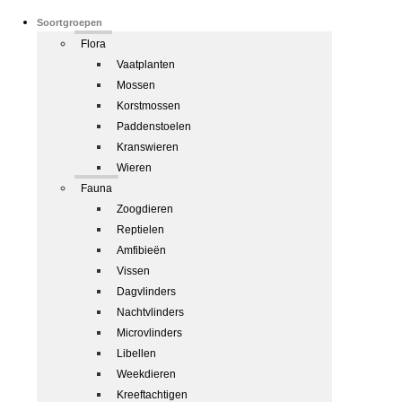
Soortgroepen
Flora
Vaatplanten
Mossen
Korstmossen
Paddenstoelen
Kranswieren
Wieren
Fauna
Zoogdieren
Reptielen
Amfibieën
Vissen
Dagvlinders
Nachtvlinders
Microvlinders
Libellen
Weekdieren
Kreeftachtigen