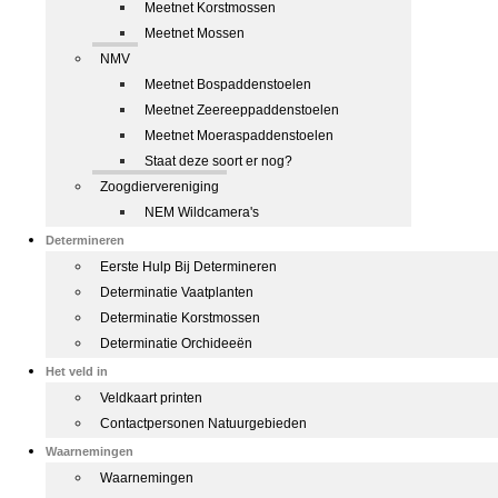
Meetnet Korstmossen
Meetnet Mossen
NMV
Meetnet Bospaddenstoelen
Meetnet Zeereeppaddenstoelen
Meetnet Moeraspaddenstoelen
Staat deze soort er nog?
Zoogdiervereniging
NEM Wildcamera's
Determineren
Eerste Hulp Bij Determineren
Determinatie Vaatplanten
Determinatie Korstmossen
Determinatie Orchideeën
Het veld in
Veldkaart printen
Contactpersonen Natuurgebieden
Waarnemingen
Waarnemingen