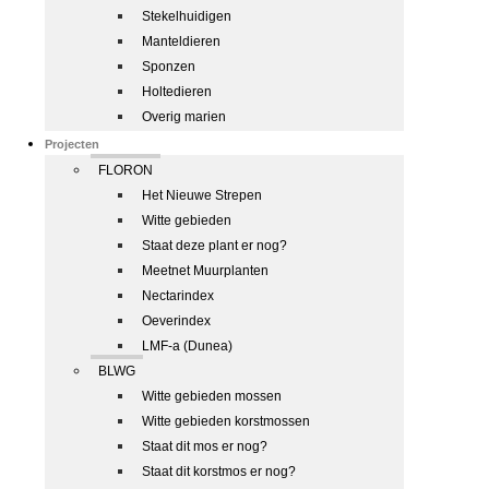
Stekelhuidigen
Manteldieren
Sponzen
Holtedieren
Overig marien
Projecten
FLORON
Het Nieuwe Strepen
Witte gebieden
Staat deze plant er nog?
Meetnet Muurplanten
Nectarindex
Oeverindex
LMF-a (Dunea)
BLWG
Witte gebieden mossen
Witte gebieden korstmossen
Staat dit mos er nog?
Staat dit korstmos er nog?