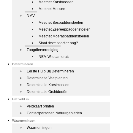
Meetnet Korstmossen
Meetnet Mossen
NMV
Meetnet Bospaddenstoelen
Meetnet Zeereeppaddenstoelen
Meetnet Moeraspaddenstoelen
Staat deze soort er nog?
Zoogdiervereniging
NEM Wildcamera's
Determineren
Eerste Hulp Bij Determineren
Determinatie Vaatplanten
Determinatie Korstmossen
Determinatie Orchideeën
Het veld in
Veldkaart printen
Contactpersonen Natuurgebieden
Waarnemingen
Waarnemingen