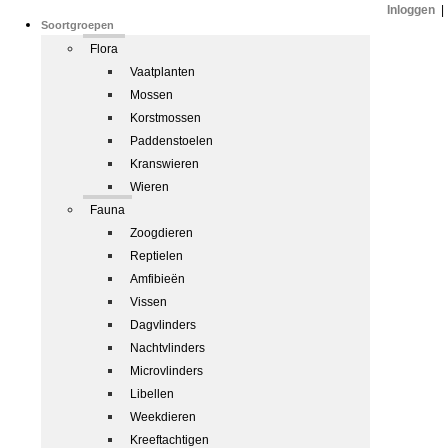
Inloggen
|
Soortgroepen
Flora
Vaatplanten
Mossen
Korstmossen
Paddenstoelen
Kranswieren
Wieren
Fauna
Zoogdieren
Reptielen
Amfibieën
Vissen
Dagvlinders
Nachtvlinders
Microvlinders
Libellen
Weekdieren
Kreeftachtigen