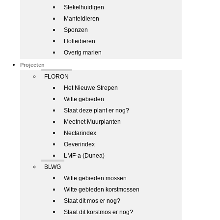
Stekelhuidigen
Manteldieren
Sponzen
Holtedieren
Overig marien
Projecten
FLORON
Het Nieuwe Strepen
Witte gebieden
Staat deze plant er nog?
Meetnet Muurplanten
Nectarindex
Oeverindex
LMF-a (Dunea)
BLWG
Witte gebieden mossen
Witte gebieden korstmossen
Staat dit mos er nog?
Staat dit korstmos er nog?