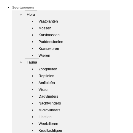
Soortgroepen
Flora
Vaatplanten
Mossen
Korstmossen
Paddenstoelen
Kranswieren
Wieren
Fauna
Zoogdieren
Reptielen
Amfibieën
Vissen
Dagvlinders
Nachtvlinders
Microvlinders
Libellen
Weekdieren
Kreeftachtigen