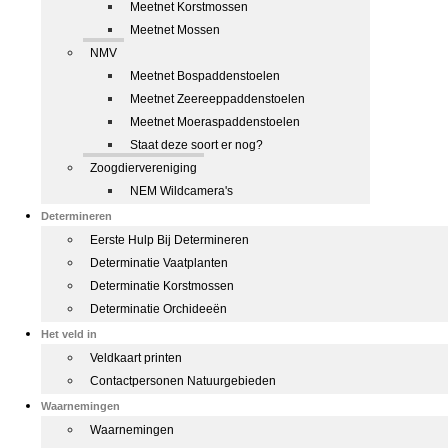
Meetnet Korstmossen
Meetnet Mossen
NMV
Meetnet Bospaddenstoelen
Meetnet Zeereeppaddenstoelen
Meetnet Moeraspaddenstoelen
Staat deze soort er nog?
Zoogdiervereniging
NEM Wildcamera's
Determineren
Eerste Hulp Bij Determineren
Determinatie Vaatplanten
Determinatie Korstmossen
Determinatie Orchideeën
Het veld in
Veldkaart printen
Contactpersonen Natuurgebieden
Waarnemingen
Waarnemingen