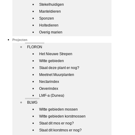
Stekelhuidigen
Manteldieren
Sponzen
Holtedieren
Overig marien
Projecten
FLORON
Het Nieuwe Strepen
Witte gebieden
Staat deze plant er nog?
Meetnet Muurplanten
Nectarindex
Oeverindex
LMF-a (Dunea)
BLWG
Witte gebieden mossen
Witte gebieden korstmossen
Staat dit mos er nog?
Staat dit korstmos er nog?