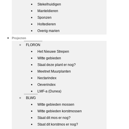
Stekelhuidigen
Manteldieren
Sponzen
Holtedieren
Overig marien
Projecten
FLORON
Het Nieuwe Strepen
Witte gebieden
Staat deze plant er nog?
Meetnet Muurplanten
Nectarindex
Oeverindex
LMF-a (Dunea)
BLWG
Witte gebieden mossen
Witte gebieden korstmossen
Staat dit mos er nog?
Staat dit korstmos er nog?