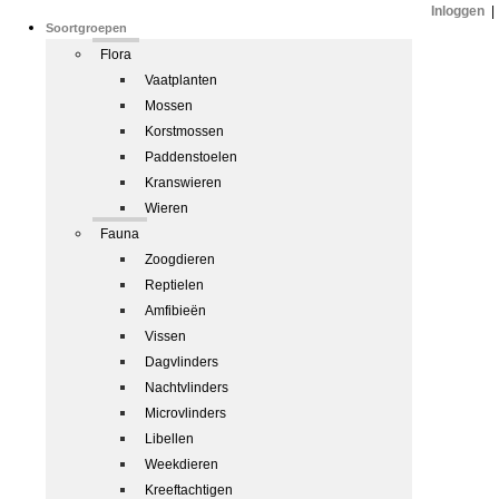
Inloggen
|
Soortgroepen
Flora
Vaatplanten
Mossen
Korstmossen
Paddenstoelen
Kranswieren
Wieren
Fauna
Zoogdieren
Reptielen
Amfibieën
Vissen
Dagvlinders
Nachtvlinders
Microvlinders
Libellen
Weekdieren
Kreeftachtigen