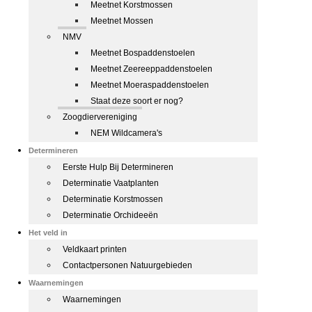
Meetnet Korstmossen
Meetnet Mossen
NMV
Meetnet Bospaddenstoelen
Meetnet Zeereeppaddenstoelen
Meetnet Moeraspaddenstoelen
Staat deze soort er nog?
Zoogdiervereniging
NEM Wildcamera's
Determineren
Eerste Hulp Bij Determineren
Determinatie Vaatplanten
Determinatie Korstmossen
Determinatie Orchideeën
Het veld in
Veldkaart printen
Contactpersonen Natuurgebieden
Waarnemingen
Waarnemingen