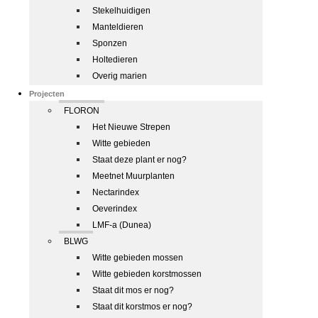
Stekelhuidigen
Manteldieren
Sponzen
Holtedieren
Overig marien
Projecten
FLORON
Het Nieuwe Strepen
Witte gebieden
Staat deze plant er nog?
Meetnet Muurplanten
Nectarindex
Oeverindex
LMF-a (Dunea)
BLWG
Witte gebieden mossen
Witte gebieden korstmossen
Staat dit mos er nog?
Staat dit korstmos er nog?