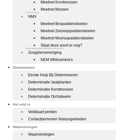
Meetnet Korstmossen
Meetnet Mossen
NMV
Meetnet Bospaddenstoelen
Meetnet Zeereeppaddenstoelen
Meetnet Moeraspaddenstoelen
Staat deze soort er nog?
Zoogdiervereniging
NEM Wildcamera's
Determineren
Eerste Hulp Bij Determineren
Determinatie Vaatplanten
Determinatie Korstmossen
Determinatie Orchideeën
Het veld in
Veldkaart printen
Contactpersonen Natuurgebieden
Waarnemingen
Waarnemingen