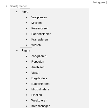
Inloggen
|
Soortgroepen
Flora
Vaatplanten
Mossen
Korstmossen
Paddenstoelen
Kranswieren
Wieren
Fauna
Zoogdieren
Reptielen
Amfibieën
Vissen
Dagvlinders
Nachtvlinders
Microvlinders
Libellen
Weekdieren
Kreeftachtigen