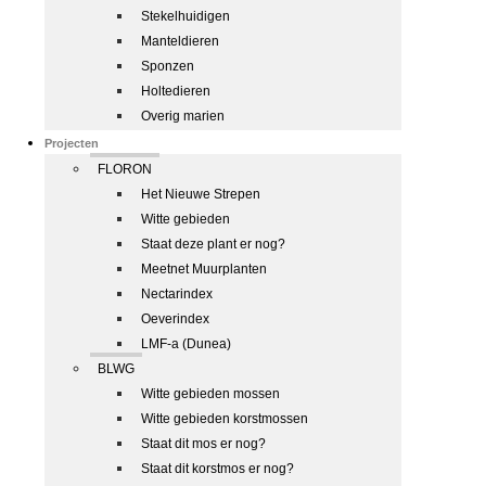
Stekelhuidigen
Manteldieren
Sponzen
Holtedieren
Overig marien
Projecten
FLORON
Het Nieuwe Strepen
Witte gebieden
Staat deze plant er nog?
Meetnet Muurplanten
Nectarindex
Oeverindex
LMF-a (Dunea)
BLWG
Witte gebieden mossen
Witte gebieden korstmossen
Staat dit mos er nog?
Staat dit korstmos er nog?