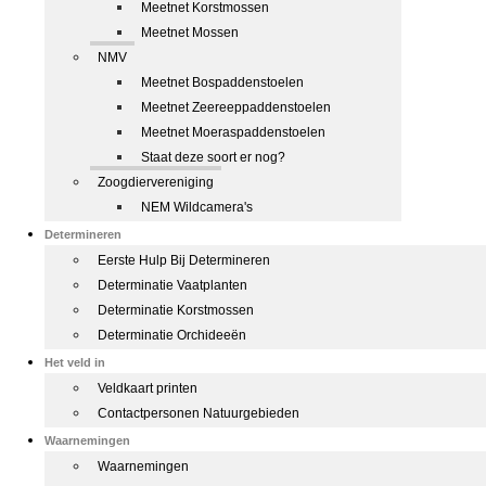
Meetnet Korstmossen
Meetnet Mossen
NMV
Meetnet Bospaddenstoelen
Meetnet Zeereeppaddenstoelen
Meetnet Moeraspaddenstoelen
Staat deze soort er nog?
Zoogdiervereniging
NEM Wildcamera's
Determineren
Eerste Hulp Bij Determineren
Determinatie Vaatplanten
Determinatie Korstmossen
Determinatie Orchideeën
Het veld in
Veldkaart printen
Contactpersonen Natuurgebieden
Waarnemingen
Waarnemingen