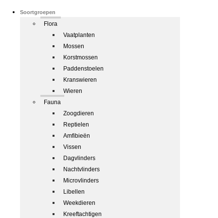
Soortgroepen
Flora
Vaatplanten
Mossen
Korstmossen
Paddenstoelen
Kranswieren
Wieren
Fauna
Zoogdieren
Reptielen
Amfibieën
Vissen
Dagvlinders
Nachtvlinders
Microvlinders
Libellen
Weekdieren
Kreeftachtigen