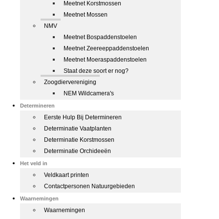
Meetnet Korstmossen
Meetnet Mossen
NMV
Meetnet Bospaddenstoelen
Meetnet Zeereeppaddenstoelen
Meetnet Moeraspaddenstoelen
Staat deze soort er nog?
Zoogdiervereniging
NEM Wildcamera's
Determineren
Eerste Hulp Bij Determineren
Determinatie Vaatplanten
Determinatie Korstmossen
Determinatie Orchideeën
Het veld in
Veldkaart printen
Contactpersonen Natuurgebieden
Waarnemingen
Waarnemingen