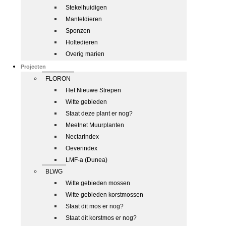
Stekelhuidigen
Manteldieren
Sponzen
Holtedieren
Overig marien
Projecten
FLORON
Het Nieuwe Strepen
Witte gebieden
Staat deze plant er nog?
Meetnet Muurplanten
Nectarindex
Oeverindex
LMF-a (Dunea)
BLWG
Witte gebieden mossen
Witte gebieden korstmossen
Staat dit mos er nog?
Staat dit korstmos er nog?