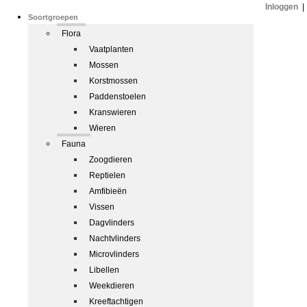
Inloggen
|
Soortgroepen
Flora
Vaatplanten
Mossen
Korstmossen
Paddenstoelen
Kranswieren
Wieren
Fauna
Zoogdieren
Reptielen
Amfibieën
Vissen
Dagvlinders
Nachtvlinders
Microvlinders
Libellen
Weekdieren
Kreeftachtigen