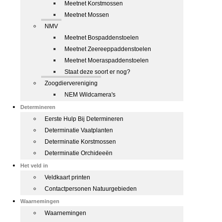
Meetnet Korstmossen
Meetnet Mossen
NMV
Meetnet Bospaddenstoelen
Meetnet Zeereeppaddenstoelen
Meetnet Moeraspaddenstoelen
Staat deze soort er nog?
Zoogdiervereniging
NEM Wildcamera's
Determineren
Eerste Hulp Bij Determineren
Determinatie Vaatplanten
Determinatie Korstmossen
Determinatie Orchideeën
Het veld in
Veldkaart printen
Contactpersonen Natuurgebieden
Waarnemingen
Waarnemingen