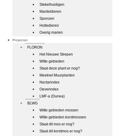
Stekelhuidigen
Manteldieren
Sponzen
Holtedieren
Overig marien
Projecten
FLORON
Het Nieuwe Strepen
Witte gebieden
Staat deze plant er nog?
Meetnet Muurplanten
Nectarindex
Oeverindex
LMF-a (Dunea)
BLWG
Witte gebieden mossen
Witte gebieden korstmossen
Staat dit mos er nog?
Staat dit korstmos er nog?