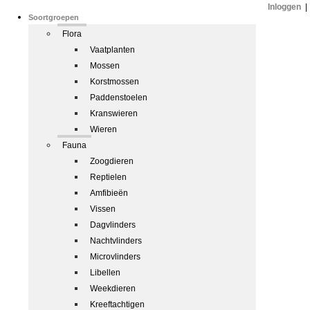
Inloggen
|
Soortgroepen
Flora
Vaatplanten
Mossen
Korstmossen
Paddenstoelen
Kranswieren
Wieren
Fauna
Zoogdieren
Reptielen
Amfibieën
Vissen
Dagvlinders
Nachtvlinders
Microvlinders
Libellen
Weekdieren
Kreeftachtigen