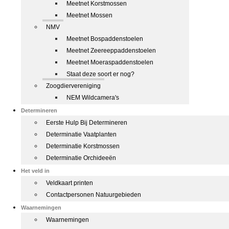
Meetnet Korstmossen
Meetnet Mossen
NMV
Meetnet Bospaddenstoelen
Meetnet Zeereeppaddenstoelen
Meetnet Moeraspaddenstoelen
Staat deze soort er nog?
Zoogdiervereniging
NEM Wildcamera's
Determineren
Eerste Hulp Bij Determineren
Determinatie Vaatplanten
Determinatie Korstmossen
Determinatie Orchideeën
Het veld in
Veldkaart printen
Contactpersonen Natuurgebieden
Waarnemingen
Waarnemingen