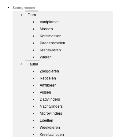
Soortgroepen
Flora
Vaatplanten
Mossen
Korstmossen
Paddenstoelen
Kranswieren
Wieren
Fauna
Zoogdieren
Reptielen
Amfibieën
Vissen
Dagvlinders
Nachtvlinders
Microvlinders
Libellen
Weekdieren
Kreeftachtigen