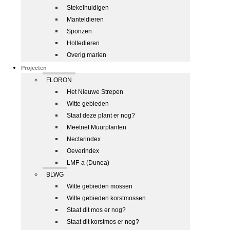
Stekelhuidigen
Manteldieren
Sponzen
Holtedieren
Overig marien
Projecten
FLORON
Het Nieuwe Strepen
Witte gebieden
Staat deze plant er nog?
Meetnet Muurplanten
Nectarindex
Oeverindex
LMF-a (Dunea)
BLWG
Witte gebieden mossen
Witte gebieden korstmossen
Staat dit mos er nog?
Staat dit korstmos er nog?