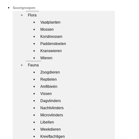
Soortgroepen
Flora
Vaatplanten
Mossen
Korstmossen
Paddenstoelen
Kranswieren
Wieren
Fauna
Zoogdieren
Reptielen
Amfibieën
Vissen
Dagvlinders
Nachtvlinders
Microvlinders
Libellen
Weekdieren
Kreeftachtigen