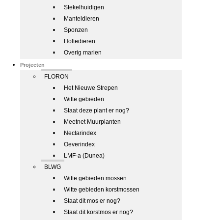
Stekelhuidigen
Manteldieren
Sponzen
Holtedieren
Overig marien
Projecten
FLORON
Het Nieuwe Strepen
Witte gebieden
Staat deze plant er nog?
Meetnet Muurplanten
Nectarindex
Oeverindex
LMF-a (Dunea)
BLWG
Witte gebieden mossen
Witte gebieden korstmossen
Staat dit mos er nog?
Staat dit korstmos er nog?