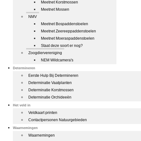
Meetnet Korstmossen
Meetnet Mossen
NMV
Meetnet Bospaddenstoelen
Meetnet Zeereeppaddenstoelen
Meetnet Moeraspaddenstoelen
Staat deze soort er nog?
Zoogdiervereniging
NEM Wildcamera's
Determineren
Eerste Hulp Bij Determineren
Determinatie Vaatplanten
Determinatie Korstmossen
Determinatie Orchideeën
Het veld in
Veldkaart printen
Contactpersonen Natuurgebieden
Waarnemingen
Waarnemingen