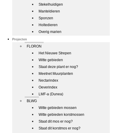
Stekelhuidigen
Manteldieren
Sponzen
Holtedieren
Overig marien
Projecten
FLORON
Het Nieuwe Strepen
Witte gebieden
Staat deze plant er nog?
Meetnet Muurplanten
Nectarindex
Oeverindex
LMF-a (Dunea)
BLWG
Witte gebieden mossen
Witte gebieden korstmossen
Staat dit mos er nog?
Staat dit korstmos er nog?