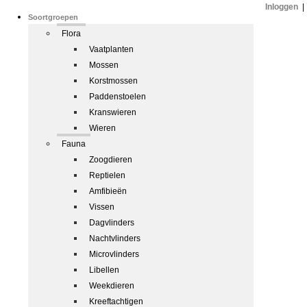
Inloggen
|
Soortgroepen
Flora
Vaatplanten
Mossen
Korstmossen
Paddenstoelen
Kranswieren
Wieren
Fauna
Zoogdieren
Reptielen
Amfibieën
Vissen
Dagvlinders
Nachtvlinders
Microvlinders
Libellen
Weekdieren
Kreeftachtigen