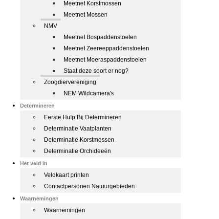
Meetnet Korstmossen
Meetnet Mossen
NMV
Meetnet Bospaddenstoelen
Meetnet Zeereeppaddenstoelen
Meetnet Moeraspaddenstoelen
Staat deze soort er nog?
Zoogdiervereniging
NEM Wildcamera's
Determineren
Eerste Hulp Bij Determineren
Determinatie Vaatplanten
Determinatie Korstmossen
Determinatie Orchideeën
Het veld in
Veldkaart printen
Contactpersonen Natuurgebieden
Waarnemingen
Waarnemingen