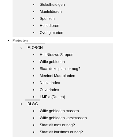
Stekelhuidigen
Manteldieren
Sponzen
Holtedieren
Overig marien
Projecten
FLORON
Het Nieuwe Strepen
Witte gebieden
Staat deze plant er nog?
Meetnet Muurplanten
Nectarindex
Oeverindex
LMF-a (Dunea)
BLWG
Witte gebieden mossen
Witte gebieden korstmossen
Staat dit mos er nog?
Staat dit korstmos er nog?