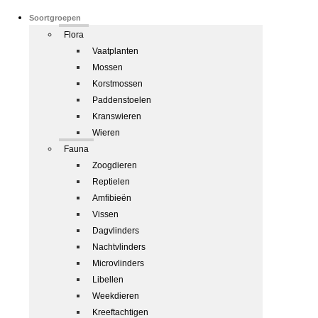
Soortgroepen
Flora
Vaatplanten
Mossen
Korstmossen
Paddenstoelen
Kranswieren
Wieren
Fauna
Zoogdieren
Reptielen
Amfibieën
Vissen
Dagvlinders
Nachtvlinders
Microvlinders
Libellen
Weekdieren
Kreeftachtigen