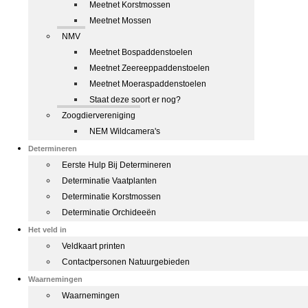
Meetnet Korstmossen
Meetnet Mossen
NMV
Meetnet Bospaddenstoelen
Meetnet Zeereeppaddenstoelen
Meetnet Moeraspaddenstoelen
Staat deze soort er nog?
Zoogdiervereniging
NEM Wildcamera's
Determineren
Eerste Hulp Bij Determineren
Determinatie Vaatplanten
Determinatie Korstmossen
Determinatie Orchideeën
Het veld in
Veldkaart printen
Contactpersonen Natuurgebieden
Waarnemingen
Waarnemingen