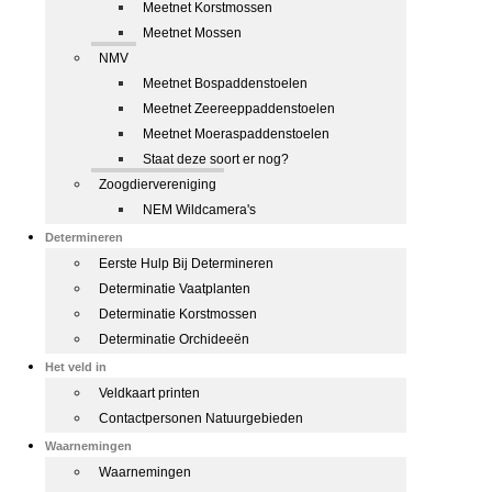
Meetnet Korstmossen
Meetnet Mossen
NMV
Meetnet Bospaddenstoelen
Meetnet Zeereeppaddenstoelen
Meetnet Moeraspaddenstoelen
Staat deze soort er nog?
Zoogdiervereniging
NEM Wildcamera's
Determineren
Eerste Hulp Bij Determineren
Determinatie Vaatplanten
Determinatie Korstmossen
Determinatie Orchideeën
Het veld in
Veldkaart printen
Contactpersonen Natuurgebieden
Waarnemingen
Waarnemingen