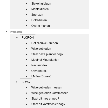
Stekelhuidigen
Manteldieren
Sponzen
Holtedieren
Overig marien
Projecten
FLORON
Het Nieuwe Strepen
Witte gebieden
Staat deze plant er nog?
Meetnet Muurplanten
Nectarindex
Oeverindex
LMF-a (Dunea)
BLWG
Witte gebieden mossen
Witte gebieden korstmossen
Staat dit mos er nog?
Staat dit korstmos er nog?