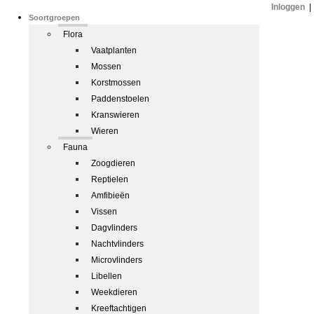
Inloggen
|
Soortgroepen
Flora
Vaatplanten
Mossen
Korstmossen
Paddenstoelen
Kranswieren
Wieren
Fauna
Zoogdieren
Reptielen
Amfibieën
Vissen
Dagvlinders
Nachtvlinders
Microvlinders
Libellen
Weekdieren
Kreeftachtigen