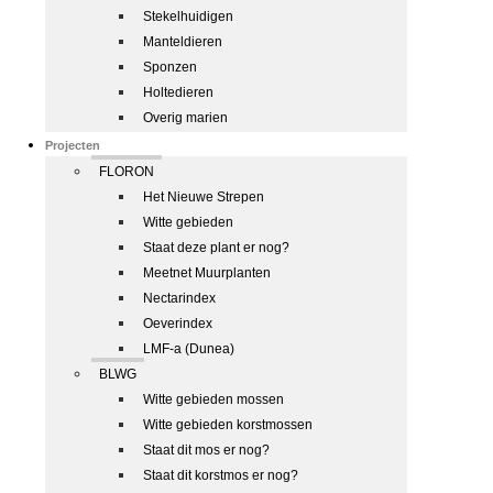
Stekelhuidigen
Manteldieren
Sponzen
Holtedieren
Overig marien
Projecten
FLORON
Het Nieuwe Strepen
Witte gebieden
Staat deze plant er nog?
Meetnet Muurplanten
Nectarindex
Oeverindex
LMF-a (Dunea)
BLWG
Witte gebieden mossen
Witte gebieden korstmossen
Staat dit mos er nog?
Staat dit korstmos er nog?