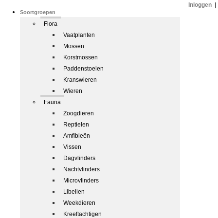
Inloggen
|
Soortgroepen
Flora
Vaatplanten
Mossen
Korstmossen
Paddenstoelen
Kranswieren
Wieren
Fauna
Zoogdieren
Reptielen
Amfibieën
Vissen
Dagvlinders
Nachtvlinders
Microvlinders
Libellen
Weekdieren
Kreeftachtigen