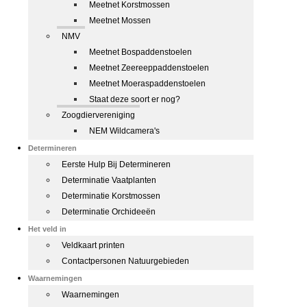
Meetnet Korstmossen
Meetnet Mossen
NMV
Meetnet Bospaddenstoelen
Meetnet Zeereeppaddenstoelen
Meetnet Moeraspaddenstoelen
Staat deze soort er nog?
Zoogdiervereniging
NEM Wildcamera's
Determineren
Eerste Hulp Bij Determineren
Determinatie Vaatplanten
Determinatie Korstmossen
Determinatie Orchideeën
Het veld in
Veldkaart printen
Contactpersonen Natuurgebieden
Waarnemingen
Waarnemingen