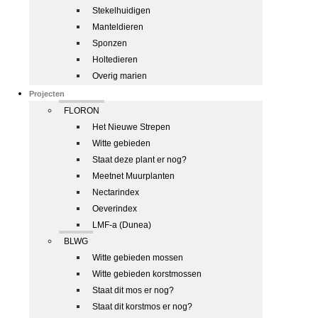
Stekelhuidigen
Manteldieren
Sponzen
Holtedieren
Overig marien
Projecten
FLORON
Het Nieuwe Strepen
Witte gebieden
Staat deze plant er nog?
Meetnet Muurplanten
Nectarindex
Oeverindex
LMF-a (Dunea)
BLWG
Witte gebieden mossen
Witte gebieden korstmossen
Staat dit mos er nog?
Staat dit korstmos er nog?