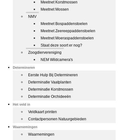
Meetnet Korstmossen
Meetnet Mossen
NMV
Meetnet Bospaddenstoelen
Meetnet Zeereeppaddenstoelen
Meetnet Moeraspaddenstoelen
Staat deze soort er nog?
Zoogdiervereniging
NEM Wildcamera's
Determineren
Eerste Hulp Bij Determineren
Determinatie Vaatplanten
Determinatie Korstmossen
Determinatie Orchideeën
Het veld in
Veldkaart printen
Contactpersonen Natuurgebieden
Waarnemingen
Waarnemingen