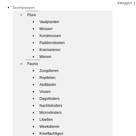
Inloggen
|
Soortgroepen
Flora
Vaatplanten
Mossen
Korstmossen
Paddenstoelen
Kranswieren
Wieren
Fauna
Zoogdieren
Reptielen
Amfibieën
Vissen
Dagvlinders
Nachtvlinders
Microvlinders
Libellen
Weekdieren
Kreeftachtigen